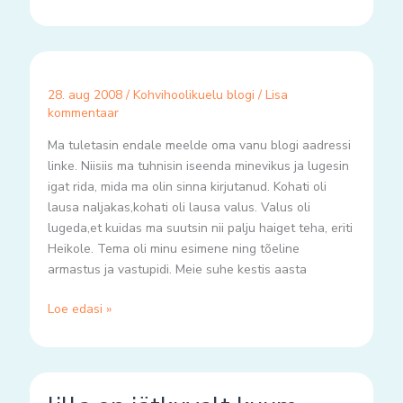
28. aug 2008
/
Kohvihoolikuelu blogi
/
Lisa
kommentaar
Ma tuletasin endale meelde oma vanu blogi aadressi
linke. Niisiis ma tuhnisin iseenda minevikus ja lugesin
igat rida, mida ma olin sinna kirjutanud. Kohati oli
lausa naljakas,kohati oli lausa valus. Valus oli
lugeda,et kuidas ma suutsin nii palju haiget teha, eriti
Heikole. Tema oli minu esimene ning tõeline
armastus ja vastupidi. Meie suhe kestis aasta
Loe edasi »
lilla
on