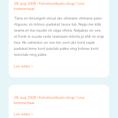
28. aug 2008
/
Kohvihoolikuelu blogi
/
Lisa
kommentaar
Täna on ilmselgelt olnud üks vihmane vihmane päev.
Alguses oli mõnus-padukat lausa tuli. Nagu me kõik
teame,et ma naudin nii väga vihma. Naljakas on see,
et Eerik ei suuda seda siiamaani mõista ja ehk nii ongi
hea. Nii vahelduv on see ilm..sest üks kord sajab
padukat,teine kord paistab päike ning kolmas kord
müristab ning päike
Loe edasi »
28. aug 2008
/
Kohvihoolikuelu blogi
/
Lisa
kommentaar
Loe edasi »