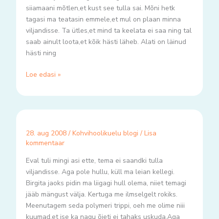
siiamaani mõtlen,et kust see tulla sai. Mõni hetk
tagasi ma teatasin emmele,et mul on plaan minna
viljandisse. Ta ütles,et mind ta keelata ei saa ning tal
saab ainult loota,et kõik hästi läheb. Alati on läinud
hästi ning
Loe edasi »
28. aug 2008
/
Kohvihoolikuelu blogi
/
Lisa
kommentaar
Eval tuli mingi asi ette, tema ei saandki tulla
viljandisse. Aga pole hullu, küll ma leian kellegi.
Birgita jaoks pidin ma liigagi hull olema, niiet temagi
jääb mängust välja. Kertuga me ilmselgelt rokiks.
Meenutagem seda polymeri trippi, oeh me olime niii
kuumad,et ise ka nagu õieti ei tahaks uskuda.Aga