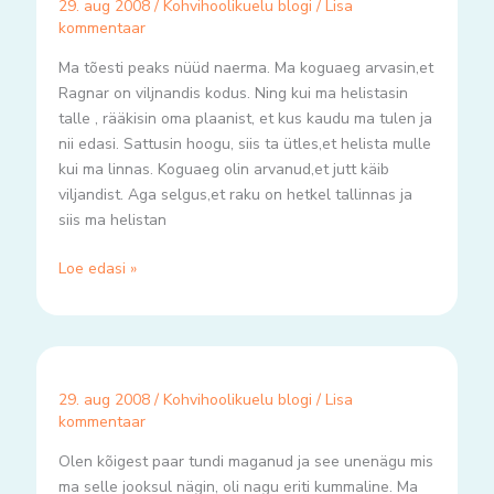
29. aug 2008
/
Kohvihoolikuelu blogi
/
Lisa
kommentaar
Ma tõesti peaks nüüd naerma. Ma koguaeg arvasin,et
Ragnar on viljnandis kodus. Ning kui ma helistasin
talle , rääkisin oma plaanist, et kus kaudu ma tulen ja
nii edasi. Sattusin hoogu, siis ta ütles,et helista mulle
kui ma linnas. Koguaeg olin arvanud,et jutt käib
viljandist. Aga selgus,et raku on hetkel tallinnas ja
siis ma helistan
Loe edasi »
29. aug 2008
/
Kohvihoolikuelu blogi
/
Lisa
kommentaar
Olen kõigest paar tundi maganud ja see unenägu mis
ma selle jooksul nägin, oli nagu eriti kummaline. Ma