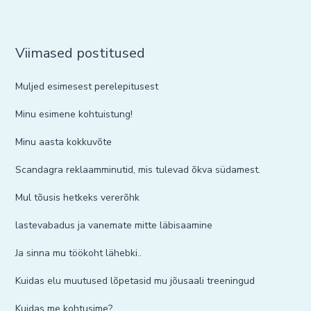
Viimased postitused
Muljed esimesest perelepitusest
Minu esimene kohtuistung!
Minu aasta kokkuvõte
Scandagra reklaamminutid, mis tulevad õkva südamest.
Mul tõusis hetkeks vererõhk
lastevabadus ja vanemate mitte läbisaamine
Ja sinna mu töökoht lähebki..
Kuidas elu muutused lõpetasid mu jõusaali treeningud
Kuidas me kohtusime?