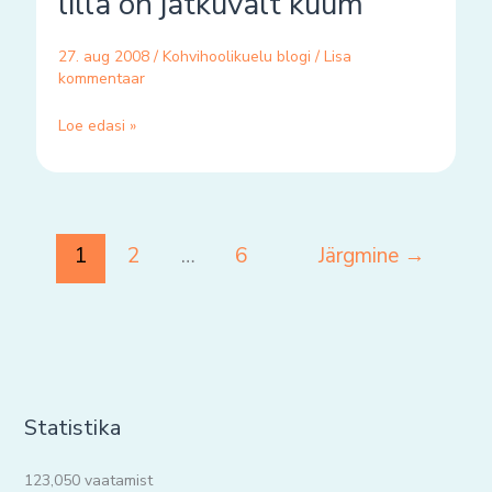
lilla on jätkuvalt kuum
jätkuvalt
kuum
27. aug 2008
/
Kohvihoolikuelu blogi
/
Lisa
kommentaar
Loe edasi »
1
2
…
6
Järgmine
→
Statistika
123,050 vaatamist