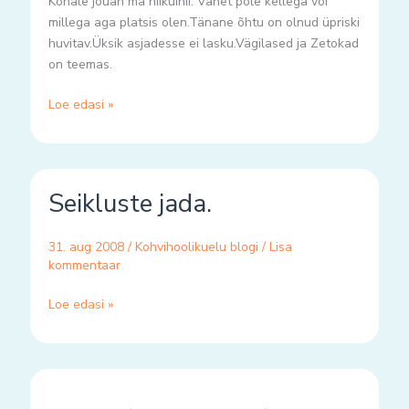
Kohale jõuan ma niikuinii. Vahet pole kellega või
millega aga platsis olen.Tänane õhtu on olnud üpriski
huvitav.Üksik asjadesse ei lasku.Vägilased ja Zetokad
on teemas.
Loe edasi »
Seikluste
Seikluste jada.
jada.
31. aug 2008
/
Kohvihoolikuelu blogi
/
Lisa
kommentaar
Loe edasi »