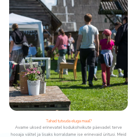
Tahad tutvuda eluga maal?
Avame uksed erinevatel kodukohvikute päevadel terve
hooaja vältel ja lisaks korraldame ise erinevaid üritusi. Meid