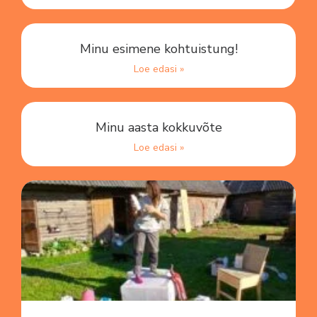
Minu esimene kohtuistung!
Loe edasi »
Minu aasta kokkuvõte
Loe edasi »