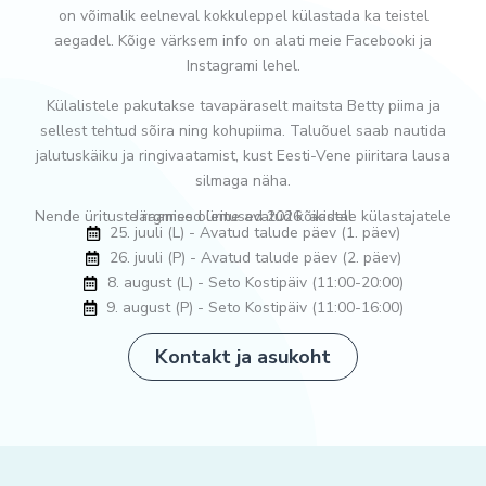
on võimalik eelneval kokkuleppel külastada ka teistel
aegadel. Kõige värksem info on alati meie Facebooki ja
Instagrami lehel.
Külalistele pakutakse tavapäraselt maitsta Betty piima ja
sellest tehtud sõira ning kohupiima. Taluõuel saab nautida
jalutuskäiku ja ringivaatamist, kust Eesti-Vene piiritara lausa
silmaga näha.
Nende ürituste raames oleme avatud kõikidele külastajatele
Järgmised üritused 2026. aastal
25. juuli (L) - Avatud talude päev (1. päev)
26. juuli (P) - Avatud talude päev (2. päev)
8. august (L) - Seto Kostipäiv (11:00-20:00)
9. august (P) - Seto Kostipäiv (11:00-16:00)
Kontakt ja asukoht