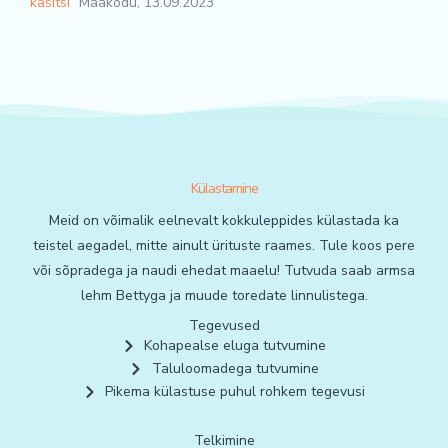
käsitsi”
Maakodu, 13.09.2023
Külastamine
Meid on võimalik eelnevalt kokkuleppides külastada ka
teistel aegadel, mitte ainult ürituste raames. Tule koos pere
või sõpradega ja naudi ehedat maaelu! Tutvuda saab armsa
lehm Bettyga ja muude toredate linnulistega.
Tegevused
Kohapealse eluga tutvumine
Taluloomadega tutvumine
Pikema külastuse puhul rohkem tegevusi
Telkimine