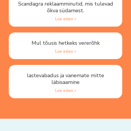
Scandagra reklaamminutid, mis tulevad
õkva südamest.
Loe edasi »
Mul tõusis hetkeks vererõhk
Loe edasi »
lastevabadus ja vanemate mitte
läbisaamine
Loe edasi »