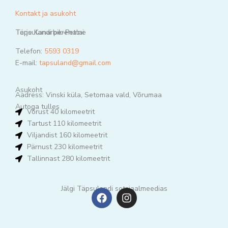
Kontakt ja asukoht
Terje Kanarbik-Pettai
Täpsulandi perenaine
Telefon:
5593 0319
E-mail:
tapsuland@gmail.com
Asukoht
Aadress: Vinski küla, Setomaa vald, Võrumaa
Autoga tulles
Võrust 40 kilomeetrit
Tartust 110 kilomeetrit
Viljandist 160 kilomeetrit
Pärnust 230 kilomeetrit
Tallinnast 280 kilomeetrit
Jälgi Täpsulandi sotsiaalmeedias
F
I
a
n
c
s
e
t