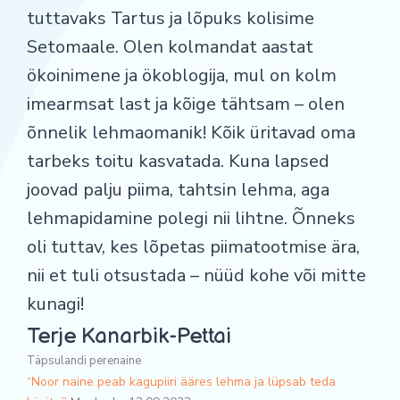
tuttavaks Tartus ja lõpuks kolisime
Setomaale. Olen kolmandat aastat
ökoinimene ja ökoblogija, mul on kolm
imearmsat last ja kõige tähtsam – olen
õnnelik lehmaomanik! Kõik üritavad oma
tarbeks toitu kasvatada. Kuna lapsed
joovad palju piima, tahtsin lehma, aga
lehmapidamine polegi nii lihtne. Õnneks
oli tuttav, kes lõpetas piimatootmise ära,
nii et tuli otsustada – nüüd kohe või mitte
kunagi!
Terje Kanarbik-Pettai
Täpsulandi perenaine
“Noor naine peab kagupiiri ääres lehma ja lüpsab teda