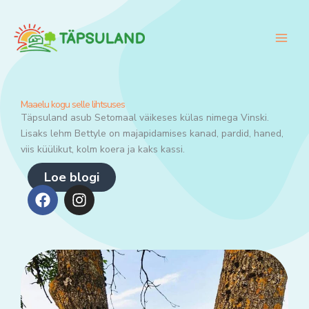
Skip
to
content
Maaelu kogu selle lihtsuses
Täpsuland asub Setomaal väikeses külas nimega Vinski.
Lisaks lehm Bettyle on majapidamises kanad, pardid, haned,
viis küülikut, kolm koera ja kaks kassi.
Loe blogi
F
I
a
n
c
s
e
t
b
a
o
g
o
r
k
a