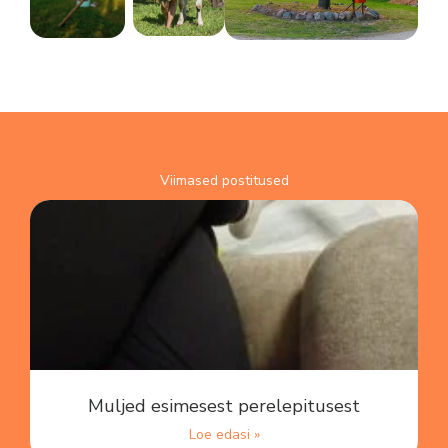
Viimased postitused
Muljed esimesest perelepitusest
Loe edasi »