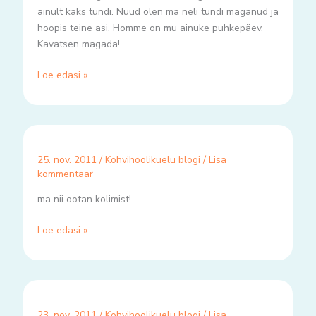
ainult kaks tundi. Nüüd olen ma neli tundi maganud ja
hoopis teine asi. Homme on mu ainuke puhkepäev.
Kavatsen magada!
Loe edasi »
25. nov. 2011
/
Kohvihoolikuelu blogi
/
Lisa
kommentaar
ma nii ootan kolimist!
Loe edasi »
23. nov. 2011
/
Kohvihoolikuelu blogi
/
Lisa