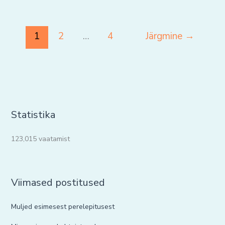
1
2
…
4
Järgmine
→
Statistika
123,015 vaatamist
Viimased postitused
Muljed esimesest perelepitusest