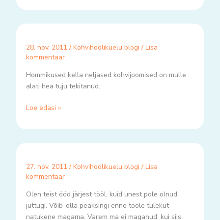
28. nov. 2011
/
Kohvihoolikuelu blogi
/
Lisa
kommentaar
Hommikused kella neljased kohvijoomised on mulle
alati hea tuju tekitanud.
Loe edasi »
27. nov. 2011
/
Kohvihoolikuelu blogi
/
Lisa
kommentaar
Olen teist ööd järjest tööl, kuid unest pole olnud
juttugi. Võib-olla peaksingi enne tööle tulekut
natukene magama. Varem ma ei maganud, kui siis