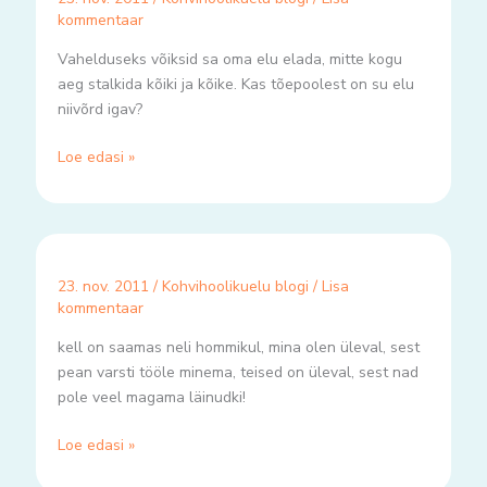
kommentaar
Vahelduseks võiksid sa oma elu elada, mitte kogu
aeg stalkida kõiki ja kõike. Kas tõepoolest on su elu
niivõrd igav?
Loe edasi »
23. nov. 2011
/
Kohvihoolikuelu blogi
/
Lisa
kommentaar
kell on saamas neli hommikul, mina olen üleval, sest
pean varsti tööle minema, teised on üleval, sest nad
pole veel magama läinudki!
Loe edasi »