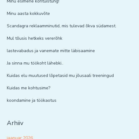
Minu esimene kohtuistung!
Minu aasta kokkuvõte
Scandagra reklaamminutid, mis tulevad õkva südamest.
Mul tõusis hetkeks vererõhk
lastevabadus ja vanemate mitte läbisaamine
Ja sinna mu töökoht lähebki..
Kuidas elu muutused lõpetasid mu jõusaali treeningud
Kuidas me kohtusime?
koondamine ja töökaotus
Arhiiv
jaanuar 2026