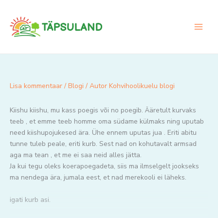
Skip
to
content
Lisa kommentaar
/
Blogi
/ Autor
Kohvihoolikuelu blogi
Kiishu kiishu, mu kass poegis või no poegib. Ääretult kurvaks
teeb , et emme teeb homme oma südame külmaks ning uputab
need kiishupojukesed ära. Ühe ennem uputas jua . Eriti abitu
tunne tuleb peale, eriti kurb. Sest nad on kohutavalt armsad
aga ma tean , et me ei saa neid alles jätta.
Ja kui tegu oleks koerapoegadeta, siis ma ilmselgelt jookseks
ma nendega ära, jumala eest, et nad merekooli ei läheks.
igati kurb asi.