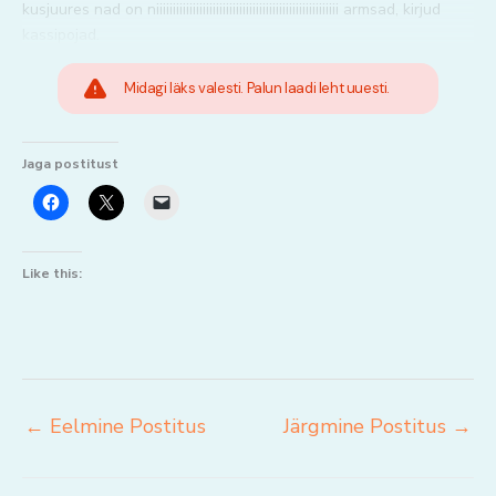
kusjuures nad on niiiiiiiiiiiiiiiiiiiiiiiiiiiiiiiiiiiiiiiiiiiiiiiiiiiiiii armsad, kirjud
kassipojad.
Midagi läks valesti. Palun laadi leht uuesti.
Jaga postitust
Like this:
←
Eelmine Postitus
Järgmine Postitus
→