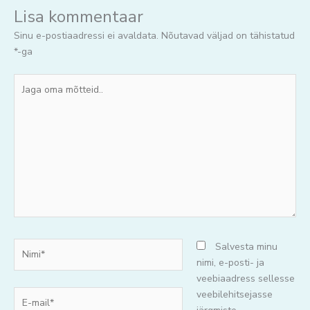
Lisa kommentaar
Sinu e-postiaadressi ei avaldata.
Nõutavad väljad on tähistatud
*
-ga
Jaga
oma
mõtteid..
Nimi*
Salvesta minu
nimi, e-posti- ja
veebiaadress sellesse
E-
veebilehitsejasse