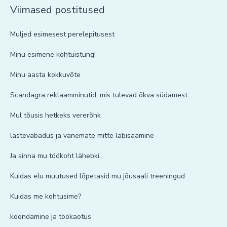
Viimased postitused
Muljed esimesest perelepitusest
Minu esimene kohtuistung!
Minu aasta kokkuvõte
Scandagra reklaamminutid, mis tulevad õkva südamest.
Mul tõusis hetkeks vererõhk
lastevabadus ja vanemate mitte läbisaamine
Ja sinna mu töökoht lähebki..
Kuidas elu muutused lõpetasid mu jõusaali treeningud
Kuidas me kohtusime?
koondamine ja töökaotus