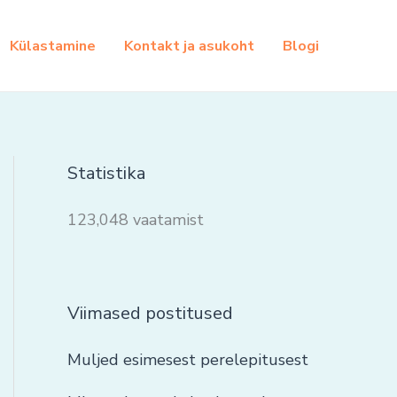
Külastamine
Kontakt ja asukoht
Blogi
Statistika
123,048 vaatamist
Viimased postitused
Muljed esimesest perelepitusest