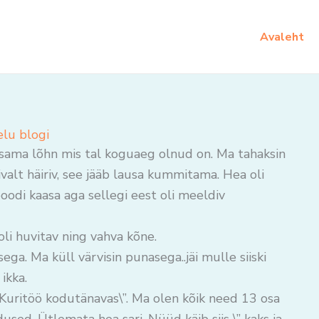
Avaleht
elu blogi
 seesama lõhn mis tal koguaeg olnud on. Ma tahaksin
valt häiriv, see jääb lausa kummitama. Hea oli
oodi kaasa aga sellegi eest oli meeldiv
oli huvitav ning vahva kõne.
ga. Ma küll värvisin punasega..jäi mulle siiski
ikka.
Kuritöö kodutänavas\”. Ma olen kõik need 13 osa