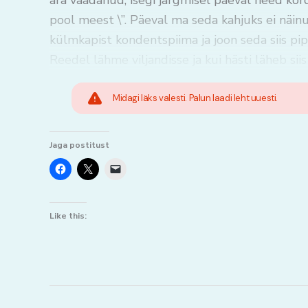
ära vaadanud, isegi järgmisel päeval need kord
pool meest \”. Päeval ma seda kahjuks ei näinu
külmkapist kondentspiima ja joon seda siis p
Reedel lähme viljandisse ja kui hästi läheb siis
Midagi läks valesti. Palun laadi leht uuesti.
Jaga postitust
Like this: