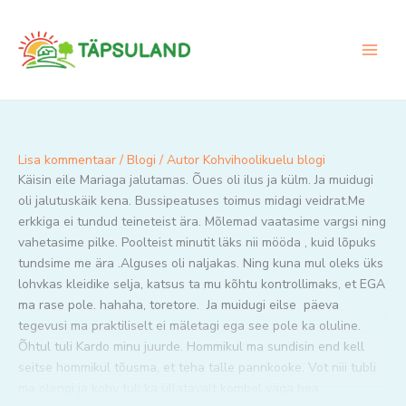
Skip
to
content
Lisa kommentaar
/
Blogi
/ Autor
Kohvihoolikuelu blogi
Käisin eile Mariaga jalutamas. Õues oli ilus ja külm. Ja muidugi
oli jalutuskäik kena. Bussipeatuses toimus midagi veidrat.Me
erkkiga ei tundud teineteist ära. Mõlemad vaatasime vargsi ning
vahetasime pilke. Poolteist minutit läks nii mööda , kuid lõpuks
tundsime me ära .Alguses oli naljakas. Ning kuna mul oleks üks
lohvkas kleidike selja, katsus ta mu kõhtu kontrollimaks, et EGA
ma rase pole. hahaha, toretore. Ja muidugi eilse päeva
tegevusi ma praktiliselt ei mäletagi ega see pole ka oluline.
Õhtul tuli Kardo minu juurde. Hommikul ma sundisin end kell
seitse hommikul tõusma, et teha talle pannkooke. Vot niii tubli
ma olengi ja kohv tuli ka üllatavalt kombel väga hea.