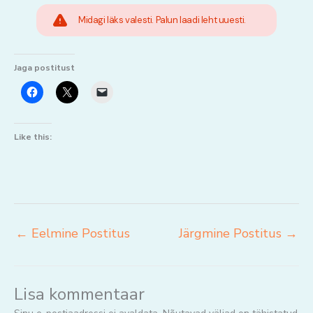
Midagi läks valesti. Palun laadi leht uuesti.
Jaga postitust
Like this:
←
Eelmine Postitus
Järgmine Postitus
→
Lisa kommentaar