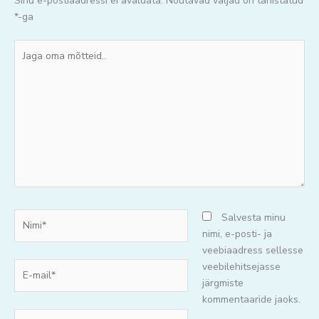
Sinu e-postiaadressi ei avaldata.
Nõutavad väljad on tähistatud
*
-ga
Jaga
oma
mõtteid..
Nimi*
Salvesta minu
nimi, e-posti- ja
veebiaadress sellesse
E-
veebilehitsejasse
mail*
järgmiste
kommentaaride jaoks.
Veebisait