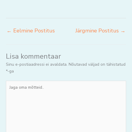
←
Eelmine Postitus
Järgmine Postitus
→
Lisa kommentaar
Sinu e-postiaadressi ei avaldata.
Nõutavad väljad on tähistatud
*
-ga
Jaga
oma
mõtteid..