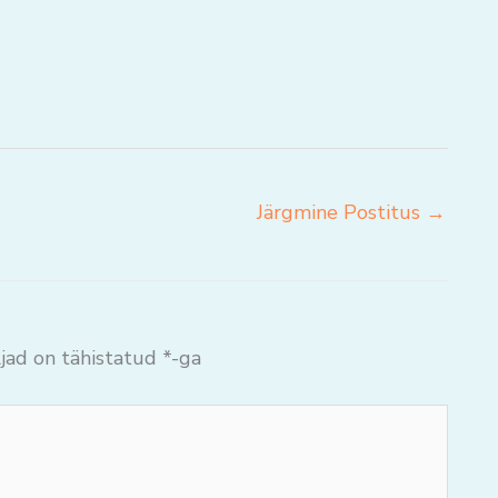
Järgmine Postitus
→
jad on tähistatud
*
-ga