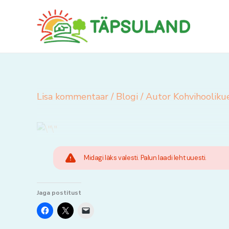
Skip
to
content
Lisa kommentaar
/
Blogi
/ Autor
Kohvihooliku
Midagi läks valesti. Palun laadi leht uuesti.
Jaga postitust