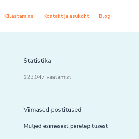
Külastamine
Kontakt ja asukoht
Blogi
Statistika
123,047 vaatamist
Viimased postitused
Muljed esimesest perelepitusest