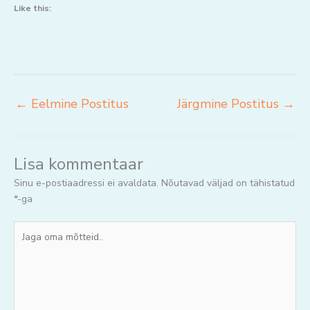
Like this:
←
Eelmine Postitus
Järgmine Postitus
→
Lisa kommentaar
Sinu e-postiaadressi ei avaldata.
Nõutavad väljad on tähistatud
*
-ga
Jaga
oma
mõtteid..