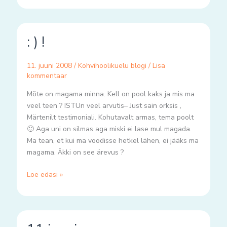
:
: ) !
)
!
11. juuni 2008
/
Kohvihoolikuelu blogi
/
Lisa
kommentaar
Mõte on magama minna. Kell on pool kaks ja mis ma
veel teen ? ISTUn veel arvutis– Just sain orksis ,
Märtenilt testimoniali. Kohutavalt armas, tema poolt
🙂 Aga uni on silmas aga miski ei lase mul magada.
Ma tean, et kui ma voodisse hetkel lähen, ei jääks ma
magama. Äkki on see ärevus ?
Loe edasi »
11