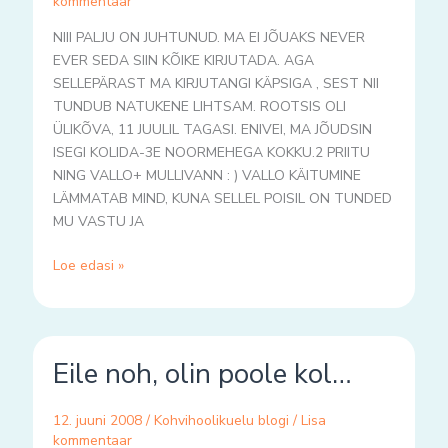
kommentaar
NIII PALJU ON JUHTUNUD. MA EI JÕUAKS NEVER
EVER SEDA SIIN KÕIKE KIRJUTADA. AGA
SELLEPÄRAST MA KIRJUTANGI KÄPSIGA , SEST NII
TUNDUB NATUKENE LIHTSAM. ROOTSIS OLI
ÜLIKÕVA, 11 JUULIL TAGASI. ENIVEI, MA JÕUDSIN
ISEGI KOLIDA-3E NOORMEHEGA KOKKU.2 PRIITU
NING VALLO+ MULLIVANN : ) VALLO KÄITUMINE
LÄMMATAB MIND, KUNA SELLEL POISIL ON TUNDED
MU VASTU JA
Loe edasi »
Eile
Eile noh, olin poole kol…
noh,
olin
poole
12. juuni 2008
/
Kohvihoolikuelu blogi
/
Lisa
kol…
kommentaar