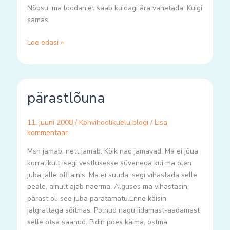
Nöpsu, ma loodan,et saab kuidagi ära vahetada. Kuigi
samas
Loe edasi »
pärastlõuna
pärastlõuna
11. juuni 2008
/
Kohvihoolikuelu blogi
/
Lisa
kommentaar
Msn jamab, nett jamab. Kõik nad jamavad. Ma ei jõua
korralikult isegi vestlusesse süveneda kui ma olen
juba jälle offlainis. Ma ei suuda isegi vihastada selle
peale, ainult ajab naerma. Alguses ma vihastasin,
pärast oli see juba paratamatu.Enne käisin
jalgrattaga sõitmas. Polnud nagu iidamast-aadamast
selle otsa saanud. Pidin poes käima, ostma