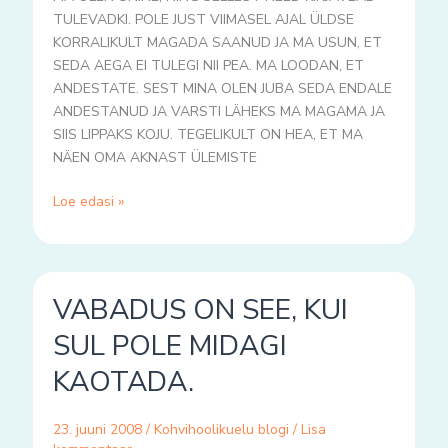
TULEVADKI. POLE JUST VIIMASEL AJAL ÜLDSE
KORRALIKULT MAGADA SAANUD JA MA USUN, ET
SEDA AEGA EI TULEGI NII PEA. MA LOODAN, ET
ANDESTATE. SEST MINA OLEN JUBA SEDA ENDALE
ANDESTANUD JA VARSTI LÄHEKS MA MAGAMA JA
SIIS LIPPAKS KOJU. TEGELIKULT ON HEA, ET MA
NÄEN OMA AKNAST ÜLEMISTE
Loe edasi »
VABADUS
VABADUS ON SEE, KUI
ON
SEE,
SUL POLE MIDAGI
KUI
KAOTADA.
SUL
POLE
MIDAGI
23. juuni 2008
/
Kohvihoolikuelu blogi
/
Lisa
KAOTADA.