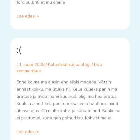
tordipulbrit, et mu emme
Loe edasi »
:
:(
(
11. juuni 2008
/
Kohvihoolikuelu blogi
/
Lisa
kommentaar
Enne kolme ma ajasin end siiski magada. Võtsin
ennast kokku, ma ütleks nii. Kella kuueks panin ma
äratuse ja mida ma ei kuulnud, oligi mu hea äratus.
Kuulsin ainult kell pool üheksa, ema häält mis mind
ülesse ajas. Oli mulle kohvi ja süüa teinud. Sööki ma
ei puutunud, kuna noh polnud isu. Kohvist ma ei
Loe edasi »