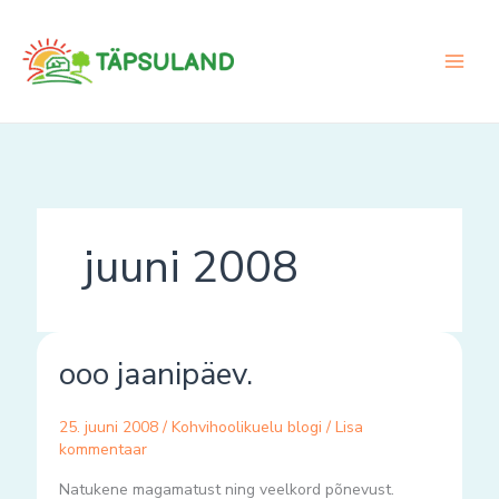
Skip
to
content
juuni 2008
ooo
ooo jaanipäev.
jaanipäev.
25. juuni 2008
/
Kohvihoolikuelu blogi
/
Lisa
kommentaar
Natukene magamatust ning veelkord põnevust.