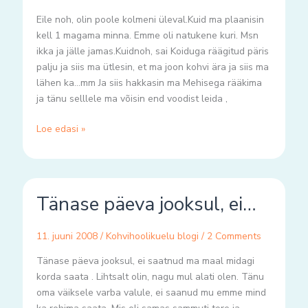
Eile noh, olin poole kolmeni üleval.Kuid ma plaanisin
kell 1 magama minna. Emme oli natukene kuri. Msn
ikka ja jälle jamas.Kuidnoh, sai Koiduga räägitud päris
palju ja siis ma ütlesin, et ma joon kohvi ära ja siis ma
lähen ka…mm Ja siis hakkasin ma Mehisega rääkima
ja tänu selllele ma võisin end voodist leida ,
Loe edasi »
Tänase
Tänase päeva jooksul, ei…
päeva
jooksul,
ei…
11. juuni 2008
/
Kohvihoolikuelu blogi
/
2 Comments
Tänase päeva jooksul, ei saatnud ma maal midagi
korda saata . Lihtsalt olin, nagu mul alati olen. Tänu
oma väiksele varba valule, ei saanud mu emme mind