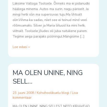
Läksime Valloga Toolsele. Õnneks ma ei pidanudki
häälega minema. Autos ma surin, nagu päriselt. Ja
mingi hetk olin ma supersuvas tuju.Ma lihtsalt
olin.Vihma ka sadas, niiet see ei teinud mind veel
rõõmsamaks. Silver ja Maria liitusid ka mini hetk,
viitnalt. Toolsele jõudes oli juba natukene parem.
Tegime aega parajaks pööningul.Mängisime […]
Loe edasi »
MA
MA OLEN UNINE, NING
OLEN
UNINE,
SELL…
NING
SELL…
23. juuni 2008
/
Kohvihoolikuelu blogi
/
Lisa
kommentaar
MA OLEN UNINE, NING SELLEST NEED KIRJAVEAD