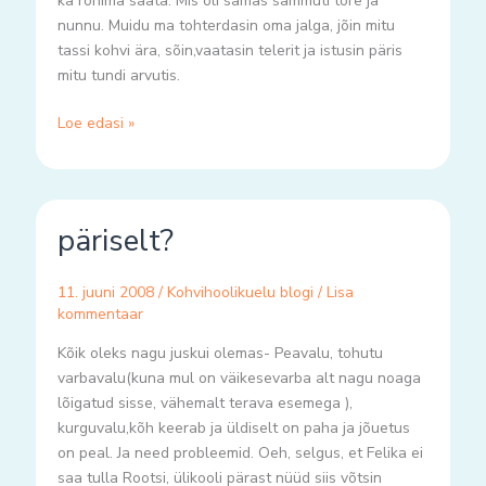
ka rohima saata. Mis oli samas sammuti tore ja
nunnu. Muidu ma tohterdasin oma jalga, jõin mitu
tassi kohvi ära, sõin,vaatasin telerit ja istusin päris
mitu tundi arvutis.
Loe edasi »
päriselt?
päriselt?
11. juuni 2008
/
Kohvihoolikuelu blogi
/
Lisa
kommentaar
Kõik oleks nagu juskui olemas- Peavalu, tohutu
varbavalu(kuna mul on väikesevarba alt nagu noaga
lõigatud sisse, vähemalt terava esemega ),
kurguvalu,kõh keerab ja üldiselt on paha ja jõuetus
on peal. Ja need probleemid. Oeh, selgus, et Felika ei
saa tulla Rootsi, ülikooli pärast nüüd siis võtsin