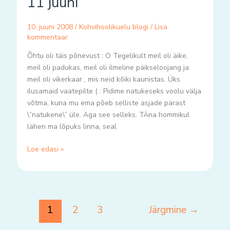
11 juuni
juuni
10. juuni 2008
/
Kohvihoolikuelu blogi
/
Lisa
kommentaar
Õhtu oli täis põnevust : O Tegelikult meil oli äike,
meil oli padukas, meil oli ilmeline päikseloojang ja
meil oli vikerkaar , mis neid kõiki kaunistas. Üks
ilusamaid vaatepilte ( : Pidime natukeseks voolu välja
võtma, kuna mu ema põeb selliste asjade pärast
\”natukene\” üle. Aga see selleks. TÄna hommikul
lähen ma lõpuks linna, seal
Loe edasi »
1
2
3
Järgmine
→