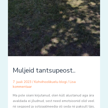
Muljeid tantsupeost..
7. juuli 2023
/
Kohvihoolikuelu blogi
/
Lisa
kommentaar
Ma pole siiani kirjutanud, olen küll alustanud aga ära
avaldada ei jõudnud, sest need emotsioonid olid veel
nii segased ja sotsiaalmeedia oli seda nii paksult täis,