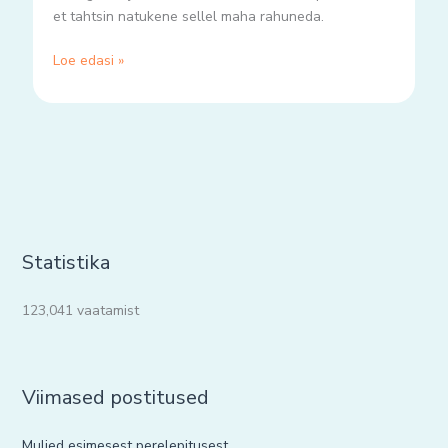
et tahtsin natukene sellel maha rahuneda.
Loe edasi »
Statistika
123,041 vaatamist
Viimased postitused
Muljed esimesest perelepitusest