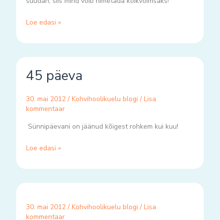
suudan, siis mind võib nimetada kõikvõimsaks!
Loe edasi »
45
45 päeva
päeva
30. mai 2012
/
Kohvihoolikuelu blogi
/
Lisa
kommentaar
Sünnipäevani on jäänud kõigest rohkem kui kuu!
Loe edasi »
30. mai 2012
/
Kohvihoolikuelu blogi
/
Lisa
kommentaar