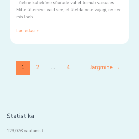
Tõeline kahekõne sõprade vahel toimub vaikuses.
Mitte ütlemine, vaid see, et ütelda pole vajagi, on see,
mis loeb.
Loe edasi »
1
2
…
4
Järgmine
→
Statistika
123,076 vaatamist