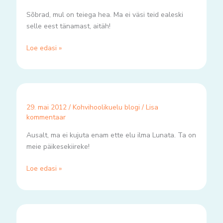
Sõbrad, mul on teiega hea. Ma ei väsi teid ealeski
selle eest tänamast, aitäh!
Loe edasi »
29. mai 2012
/
Kohvihoolikuelu blogi
/
Lisa
kommentaar
Ausalt, ma ei kujuta enam ette elu ilma Lunata. Ta on
meie päikesekiireke!
Loe edasi »