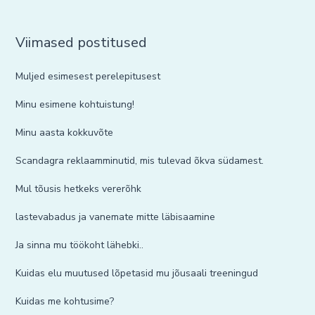
Viimased postitused
Muljed esimesest perelepitusest
Minu esimene kohtuistung!
Minu aasta kokkuvõte
Scandagra reklaamminutid, mis tulevad õkva südamest.
Mul tõusis hetkeks vererõhk
lastevabadus ja vanemate mitte läbisaamine
Ja sinna mu töökoht lähebki..
Kuidas elu muutused lõpetasid mu jõusaali treeningud
Kuidas me kohtusime?