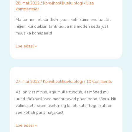
28. mai 2012
/
Kohvihoolikuelu blogi
/
Lisa
kommentaar
Ma tunnen, et sündisin paar-kolmkümmend aastat
hiljem kui oleksin tahtnud. Ja ma mõtlen seda just
muusika kohapealt!
Loe edasi »
27. mai 2012
/
Kohvihoolikuelu blogi
/
10 Comments
Asi on vist minus, aga mulle tundub, et mõned mu
uued töökaaslased meenutavad paari head sõpra. Nii
välimuselt, sisemuselt ning ka olekult. Tegelikult on
see kohati päris naljakas!
Loe edasi »