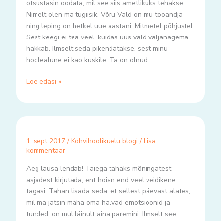
otsustasin oodata, mil see siis ametlikuks tehakse.
Nimelt olen ma tugiisik, Võru Vald on mu tööandja
ning leping on hetkel uue aastani. Mitmetel põhjustel.
Sest keegi ei tea veel, kuidas uus vald väljanägema
hakkab. Ilmselt seda pikendatakse, sest minu
hoolealune ei kao kuskile. Ta on olnud
Loe edasi »
1. sept 2017
/
Kohvihoolikuelu blogi
/
Lisa
kommentaar
Aeg lausa lendab! Täiega tahaks mõningatest
asjadest kirjutada, ent hoian end veel veidikene
tagasi. Tahan lisada seda, et sellest päevast alates,
mil ma jätsin maha oma halvad emotsioonid ja
tunded, on mul läinult aina paremini. Ilmselt see