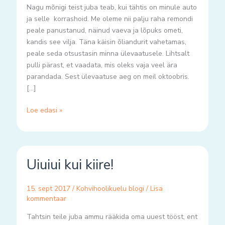
Nagu mõnigi teist juba teab, kui tähtis on minule auto
ja selle korrashoid. Me oleme nii palju raha remondi
peale panustanud, näinud vaeva ja lõpuks ometi,
kandis see vilja. Täna käisin õliandurit vahetamas,
peale seda otsustasin minna ülevaatusele. Lihtsalt
pulli pärast, et vaadata, mis oleks vaja veel ära
parandada. Sest ülevaatuse aeg on meil oktoobris.
[…]
Loe edasi »
Uiuiui
Uiuiui kui kiire!
kui
kiire!
15. sept 2017
/
Kohvihoolikuelu blogi
/
Lisa
kommentaar
Tahtsin teile juba ammu rääkida oma uuest tööst, ent