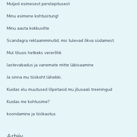
Muljed esimesest perelepitusest
Minu esimene kohtuistung!
Minu aasta kokkuvõte
Scandagra reklaamminutid, mis tulevad õkva südamest.
Mul tõusis hetkeks vererõhk
lastevabadus ja vanemate mitte läbisaamine
Ja sinna mu töökoht lähebki..
Kuidas elu muutused lõpetasid mu jõusaali treeningud
Kuidas me kohtusime?
koondamine ja töökaotus
Arhiiv