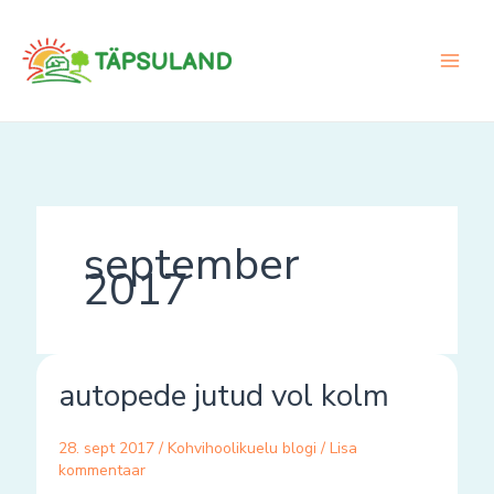
Skip
to
content
september
2017
autopede
autopede jutud vol kolm
jutud
vol
kolm
28. sept 2017
/
Kohvihoolikuelu blogi
/
Lisa
kommentaar