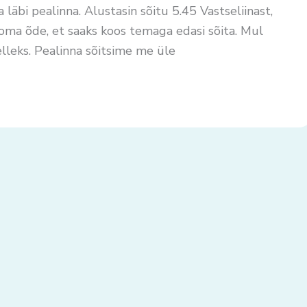
 läbi pealinna. Alustasin sõitu 5.45 Vastseliinast,
oma õde, et saaks koos temaga edasi sõita. Mul
elleks. Pealinna sõitsime me üle