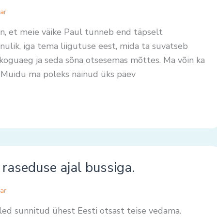
ar
, et meie väike Paul tunneb end täpselt
nulik, iga tema liigutuse eest, mida ta suvatseb
 koguaeg ja seda sõna otsesemas mõttes. Ma võin ka
d. Muidu ma poleks näinud üks päev
raseduse ajal bussiga.
ar
i oled sunnitud ühest Eesti otsast teise vedama.