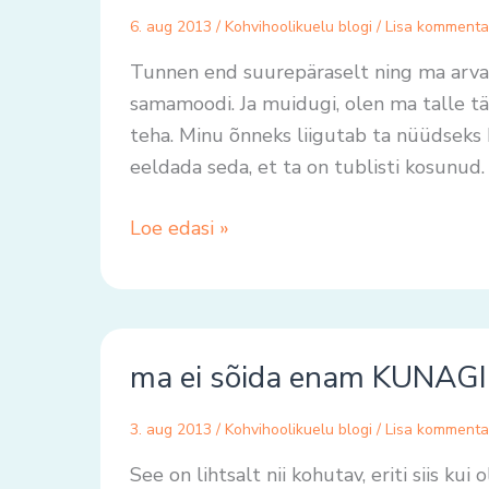
õnnelik
6. aug 2013
/
Kohvihoolikuelu blogi
/
Lisa kommenta
Tunnen end suurepäraselt ning ma arvan
samamoodi. Ja muidugi, olen ma talle tä
teha. Minu õnneks liigutab ta nüüdseks
eeldada seda, et ta on tublisti kosunu
Loe edasi »
ma
ma ei sõida enam KUNAGI 
ei
sõida
3. aug 2013
/
Kohvihoolikuelu blogi
/
Lisa kommenta
enam
KUNAGI
See on lihtsalt nii kohutav, eriti siis ku