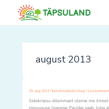
Skip
to
content
august 2013
29. aug 2013
/
Kohvihoolikuelu blogi
/
Lisa komment
Sidekriipsu dilemmast oleme me ilmselt
missuguse lisanime Paulike saab. Juba al