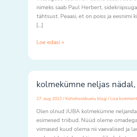
nimeks saab Paul Herbert, sidekriipsuga
tähtsust. Peaasi, et on poiss ja eesnimi k
[…]
Loe edasi »
kolmekümne
kolmekümne neljas nädal, t
neljas
nädal,
27. aug 2013
/
Kohvihoolikuelu blogi
/
Lisa komment
teisisõnu,
lõpp
Olen olnud JUBA kolmekümne neljandat nä
juba
esimesed triibud. Nüüd oleme omadega l
paistab
viimased kuud olema nii vaevalised ja l