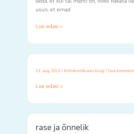
seda, et kui tal mahti on, võiks hakata 
usun, et emad
Loe edasi »
13. aug 2013
/
Kohvihoolikuelu blogi
/
Lisa komment
Loe edasi »
rase
rase ja õnnelik
ja