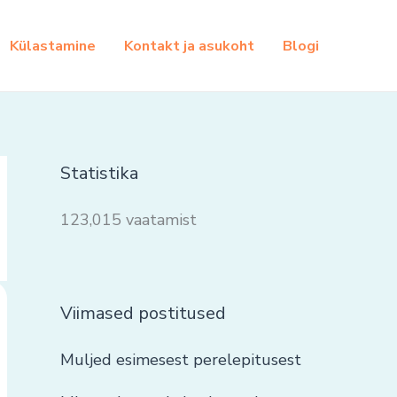
Külastamine
Kontakt ja asukoht
Blogi
Statistika
123,015 vaatamist
Viimased postitused
Muljed esimesest perelepitusest