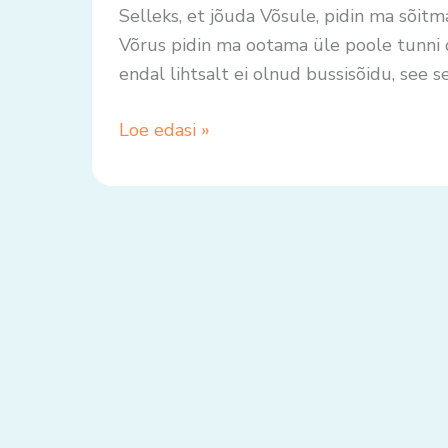
raseduse
Selleks, et jõuda Võsule, pidin ma sõitma
ajal
Võrus pidin ma ootama üle poole tunni 
bussiga.
endal lihtsalt ei olnud bussisõidu, see s
Loe edasi »