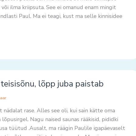
 või ilma kriipsuta. See ei omanud enam mingit
indlasti Paul. Ma ei teagi, kust ma selle kinnisidee
eisisõnu, lõpp juba paistab
aar
dalat rase. Alles see oli, kui sain kätte oma
õpusirgel. Nagu naised saunas rääkisid, pididki
ausa tüütud .Ausalt, ma räägin Paulile igapäevaselt