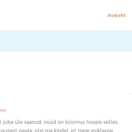
Avaleht
aar
 juba üle saanud, nüüd on küsimus hoopis selles,
gusest peale, olin ma kindel, et meie esiklapse