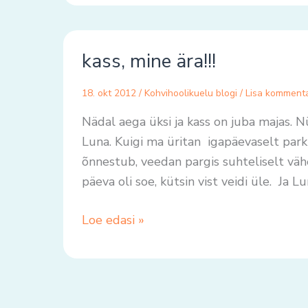
kass,
kass, mine ära!!!
mine
ära!!!
18. okt 2012
/
Kohvihoolikuelu blogi
/
Lisa komment
Nädal aega üksi ja kass on juba majas. 
Luna. Kuigi ma üritan igapäevaselt parki 
õnnestub, veedan pargis suhteliselt väh
päeva oli soe, kütsin vist veidi üle. Ja
Loe edasi »