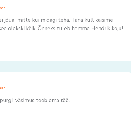
aar
 ei jõua mitte kui midagi teha. Täna küll käisime
a see olekski kõik. Õnneks tuleb homme Hendrik koju!
aar
purgi. Väsimus teeb oma töö.