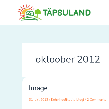
Skip
to
content
oktoober 2012
Image
Image
31. okt 2012
/
Kohvihoolikuelu blogi
/
2 Comments