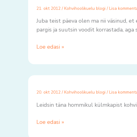
21. okt 2012
/
Kohvihoolikuelu blogi
/
Lisa komment
Juba teist päeva olen ma nii väsinud, et
pargis ja suutsin voodit korrastada, ag
Loe edasi »
20. okt 2012
/
Kohvihoolikuelu blogi
/
Lisa komment
Leidsin täna hommikul külmkapist kohvi
Loe edasi »