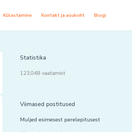
Külastamine
Kontakt ja asukoht
Blogi
Statistika
123,048 vaatamist
Viimased postitused
Muljed esimesest perelepitusest