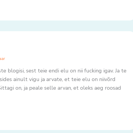
aar
e blogisi, sest teie endi elu on nii fucking igav. Ja te
ides ainult vigu ja arvate, et teie elu on niivõrd
Sittagi on, ja peale selle arvan, et oleks aeg roosad