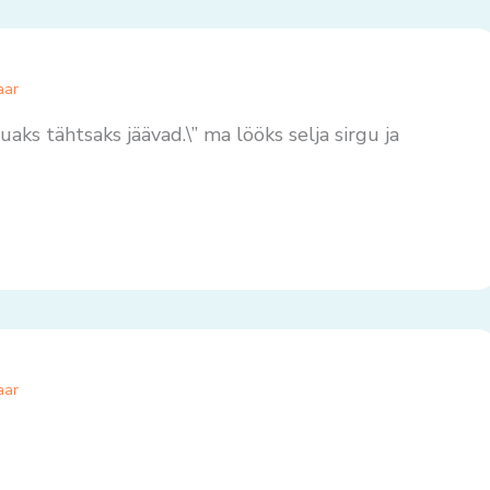
aar
uaks tähtsaks jäävad.\” ma lööks selja sirgu ja
aar