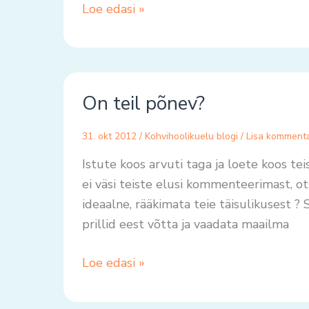
Loe edasi »
On
On teil põnev?
teil
põnev?
31. okt 2012
/
Kohvihoolikuelu blogi
/
Lisa komment
Istute koos arvuti taga ja loete koos teist
ei väsi teiste elusi kommenteerimast, ots
ideaalne, rääkimata teie täisulikusest ? 
prillid eest võtta ja vaadata maailma
Loe edasi »