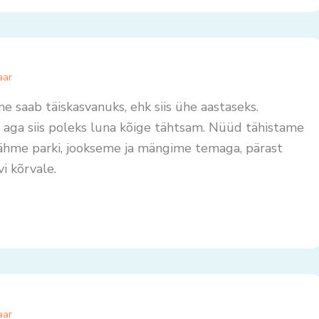
aar
 saab täiskasvanuks, ehk siis ühe aastaseks.
 aga siis poleks luna kõige tähtsam. Nüüd tähistame
hme parki, jookseme ja mängime temaga, pärast
i kõrvale.
aar