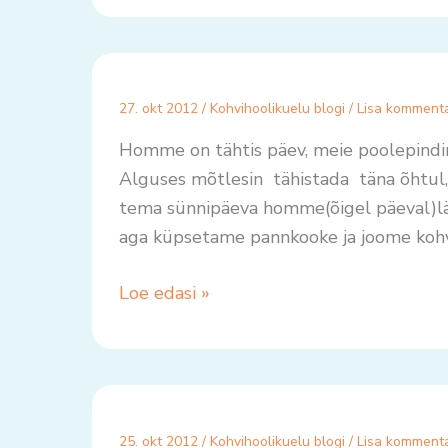
27. okt 2012
/
Kohvihoolikuelu blogi
/
Lisa komment
Homme on tähtis päev, meie poolepindine
Alguses mõtlesin tähistada täna õhtul,
tema sünnipäeva homme(õigel päeval)lä
aga küpsetame pannkooke ja joome kohv
Loe edasi »
25. okt 2012
/
Kohvihoolikuelu blogi
/
Lisa komment