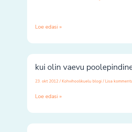
Loe edasi »
kui
kui olin vaevu poolepindin
olin
vaevu
23. okt 2012
/
Kohvihoolikuelu blogi
/
Lisa komment
poolepindine
Loe edasi »