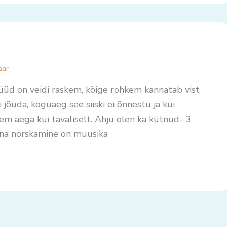
aar
Nüüd on veidi raskem, kõige rohkem kannatab vist
jõuda, koguaeg see siiski ei õnnestu ja kui
em aega kui tavaliselt. Ahju olen ka kütnud- 3
 Luna norskamine on muusika