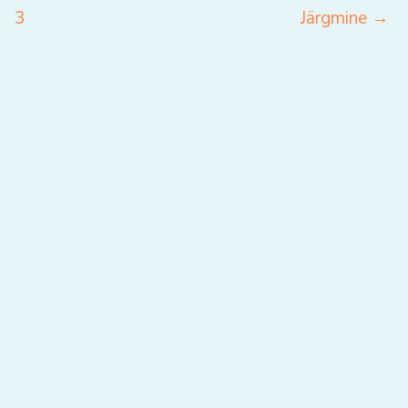
3
Järgmine
→