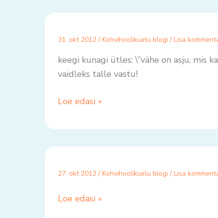
31. okt 2012
/
Kohvihoolikuelu blogi
/
Lisa komment
keegi kunagi ütles: \”vähe on asju, mis ka
vaidleks talle vastu!
Loe edasi »
27. okt 2012
/
Kohvihoolikuelu blogi
/
Lisa komment
Loe edasi »