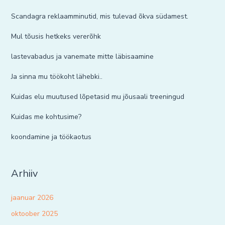
Scandagra reklaamminutid, mis tulevad õkva südamest.
Mul tõusis hetkeks vererõhk
lastevabadus ja vanemate mitte läbisaamine
Ja sinna mu töökoht lähebki..
Kuidas elu muutused lõpetasid mu jõusaali treeningud
Kuidas me kohtusime?
koondamine ja töökaotus
Arhiiv
jaanuar 2026
oktoober 2025