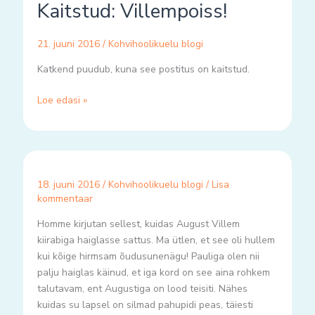
Kaitstud: Villempoiss!
Villempoiss!
21. juuni 2016
/
Kohvihoolikuelu blogi
Katkend puudub, kuna see postitus on kaitstud.
Loe edasi »
18. juuni 2016
/
Kohvihoolikuelu blogi
/
Lisa
kommentaar
Homme kirjutan sellest, kuidas August Villem
kiirabiga haiglasse sattus. Ma ütlen, et see oli hullem
kui kõige hirmsam õudusunenägu! Pauliga olen nii
palju haiglas käinud, et iga kord on see aina rohkem
talutavam, ent Augustiga on lood teisiti. Nähes
kuidas su lapsel on silmad pahupidi peas, täiesti