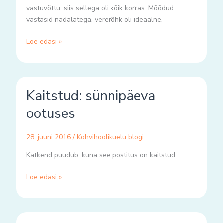
vastuvõttu, siis sellega oli kõik korras. Mõõdud
vastasid nädalatega, vererõhk oli ideaalne,
Loe edasi »
Kaitstud:
Kaitstud: sünnipäeva
sünnipäeva
ootuses
ootuses
28. juuni 2016
/
Kohvihoolikuelu blogi
Katkend puudub, kuna see postitus on kaitstud.
Loe edasi »
Kaitstud: