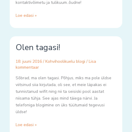
kontaktivõimetu ja tulikuum..õudne!
Loe edasi »
Olen
Olen tagasi!
tagasi!
18. juuni 2016
/
Kohvihoolikuelu blogi
/
Lisa
kommentaar
Sõbrad, ma olen tagasi. Põhjus, miks ma pole üldse
viitsinud siia kirjutada, oli see, et meie läpakas ei
tunnistanud wifit ning nii ta seisiski pool aastat
niisama tühja. See ajas mind täiega närvi. Ja
telefoniga blogimine on üks tüütumaid tegevusi
üldse!
Loe edasi »