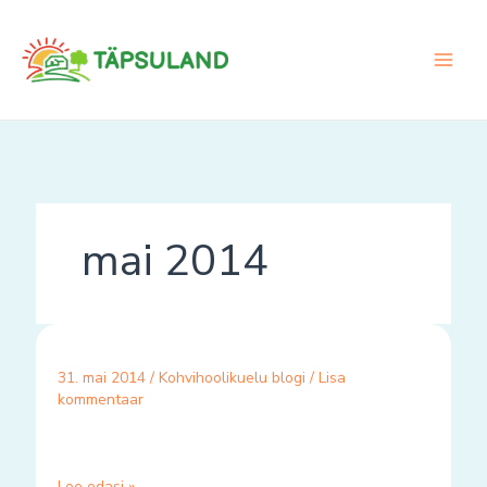
Skip
to
content
mai 2014
31. mai 2014
/
Kohvihoolikuelu blogi
/
Lisa
kommentaar
Loe edasi »