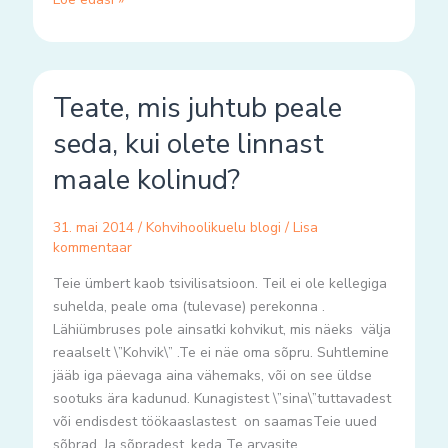
Teate,
Teate, mis juhtub peale
mis
juhtub
seda, kui olete linnast
peale
maale kolinud?
seda,
kui
olete
31. mai 2014
/
Kohvihoolikuelu blogi
/
Lisa
linnast
kommentaar
maale
Teie ümbert kaob tsivilisatsioon. Teil ei ole kellegiga
kolinud?
suhelda, peale oma (tulevase) perekonna .
Lähiümbruses pole ainsatki kohvikut, mis näeks välja
reaalselt \”Kohvik\” .Te ei näe oma sõpru. Suhtlemine
jääb iga päevaga aina vähemaks, või on see üldse
sootuks ära kadunud. Kunagistest \”sina\”tuttavadest
või endisdest töökaaslastest on saamasTeie uued
sõbrad. Ja sõpradest, keda Te arvasite,