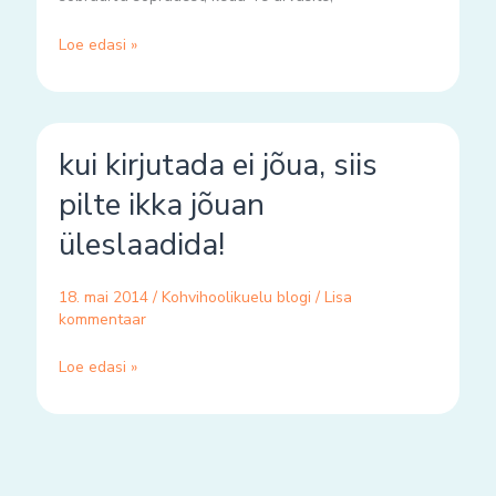
Loe edasi »
kui
kui kirjutada ei jõua, siis
kirjutada
ei
pilte ikka jõuan
jõua,
üleslaadida!
siis
pilte
ikka
18. mai 2014
/
Kohvihoolikuelu blogi
/
Lisa
jõuan
kommentaar
üleslaadida!
Loe edasi »