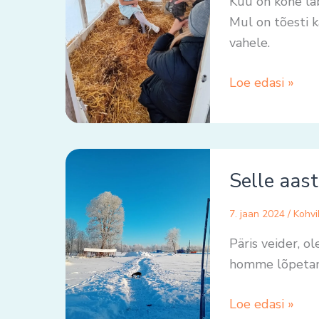
Kuu on kohe läb
Mul on tõesti k
vahele.
Loe edasi »
Selle
Selle aast
aasta
esimene..
7. jaan 2024
/
Kohvi
Päris veider, o
homme lõpetan
Loe edasi »