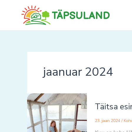
Skip
to
content
jaanuar 2024
Täitsa
Täitsa es
esimene
kord
23. jaan 2024
/
Kohv