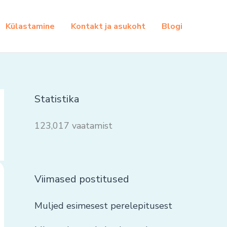
Külastamine
Kontakt ja asukoht
Blogi
Statistika
123,017 vaatamist
Viimased postitused
Muljed esimesest perelepitusest