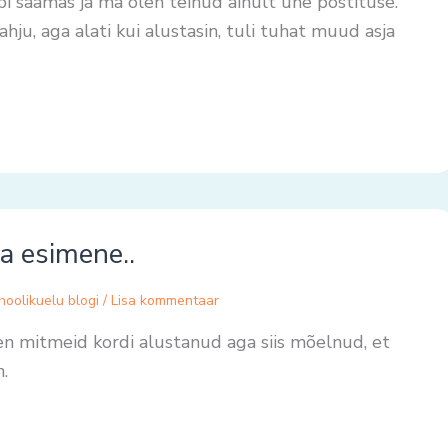
i saamas ja ma olen teinud ainult ühe postituse.
ahju, aga alati kui alustasin, tuli tuhat muud asja
a esimene..
hoolikuelu blogi
/
Lisa kommentaar
len mitmeid kordi alustanud aga siis mõelnud, et
.