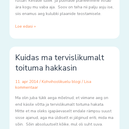
ruttan. Kevade tulek ja pulmade planeerimine võtab
ära kogu mu vaba aja. Soov on teha nii palju asju ise,
siis enamus aeg kulubki plaanide teostamisele.
Loe edasi »
Kuidas
Kuidas ma tervislikumalt
ma
tervislikumalt
toituma hakkasin
toituma
hakkasin
11. apr 2014
/
Kohvihoolikuelu blogi
/
Lisa
kommentaar
Ma olin juba tükk aega mõelnud, et viimane aeg on
end käsile võtta ja tervislikumalt toituma hakata.
Mitte et ma oleks igapäevaselt endale rämpsu suust
sisse ajanud, aga ma üldiselt ei jälginud eriti, mida ma
sõin. Sõin absoluutselt kõike, mul oli suht suva.