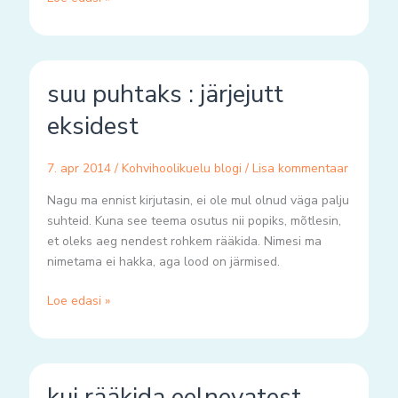
suu
suu puhtaks : järjejutt
puhtaks
:
eksidest
järjejutt
eksidest
7. apr 2014
/
Kohvihoolikuelu blogi
/
Lisa kommentaar
Nagu ma ennist kirjutasin, ei ole mul olnud väga palju
suhteid. Kuna see teema osutus nii popiks, mõtlesin,
et oleks aeg nendest rohkem rääkida. Nimesi ma
nimetama ei hakka, aga lood on järmised.
Loe edasi »
kui
kui rääkida eelnevatest
rääkida