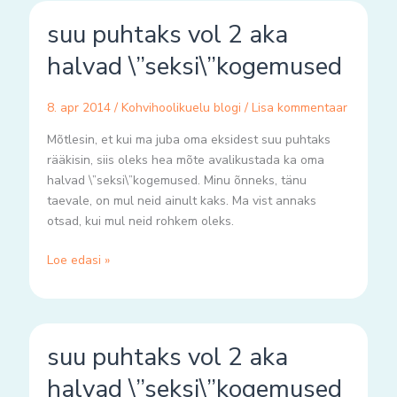
suu
suu puhtaks vol 2 aka
puhtaks
vol
halvad \”seksi\”kogemused
2
aka
8. apr 2014
/
Kohvihoolikuelu blogi
/
Lisa kommentaar
halvad
\”seksi\”kogemused
Mõtlesin, et kui ma juba oma eksidest suu puhtaks
rääkisin, siis oleks hea mõte avalikustada ka oma
halvad \”seksi\”kogemused. Minu õnneks, tänu
taevale, on mul neid ainult kaks. Ma vist annaks
otsad, kui mul neid rohkem oleks.
Loe edasi »
suu
suu puhtaks vol 2 aka
puhtaks
vol
halvad \”seksi\”kogemused
2