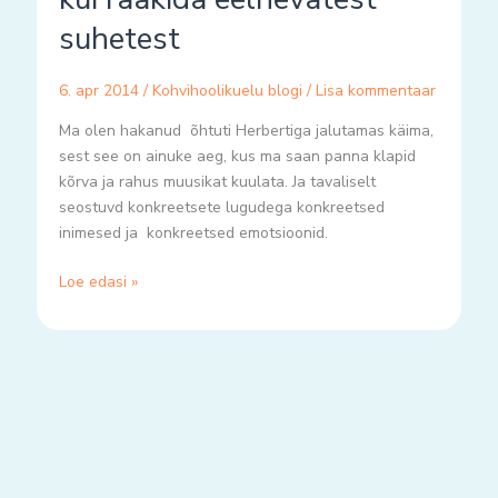
eelnevatest
suhetest
suhetest
6. apr 2014
/
Kohvihoolikuelu blogi
/
Lisa kommentaar
Ma olen hakanud õhtuti Herbertiga jalutamas käima,
sest see on ainuke aeg, kus ma saan panna klapid
kõrva ja rahus muusikat kuulata. Ja tavaliselt
seostuvd konkreetsete lugudega konkreetsed
inimesed ja konkreetsed emotsioonid.
Loe edasi »