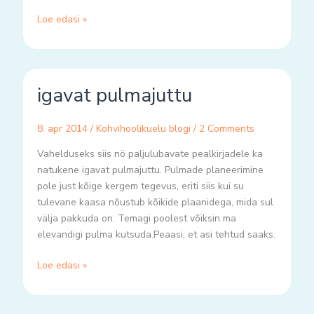
Loe edasi »
igavat
igavat pulmajuttu
pulmajuttu
8. apr 2014
/
Kohvihoolikuelu blogi
/
2 Comments
Vahelduseks siis nö paljulubavate pealkirjadele ka
natukene igavat pulmajuttu. Pulmade planeerimine
pole just kõige kergem tegevus, eriti siis kui su
tulevane kaasa nõustub kõikide plaanidega, mida sul
välja pakkuda on. Temagi poolest võiksin ma
elevandigi pulma kutsuda.Peaasi, et asi tehtud saaks.
Loe edasi »