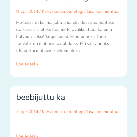
aka
8. apr 2014
/
Kohvihoolikuelu blogi
/
Lisa kommentaar
halvad
\”seksi\”kogemused
Mõtlesin, et kui ma juba oma eksidest suu puhtaks
rääkisin, siis oleks hea mõte avalikustada ka oma
halvad \”seksi\”kogemused. Minu õnneks, tänu
taevale, on mul neid ainult kaks. Ma vist annaks
otsad, kui mul neid rohkem oleks.
Loe edasi »
beebijuttu
beebijuttu ka
ka
7. apr 2014
/
Kohvihoolikuelu blogi
/
Lisa kommentaar
Loe edasi »