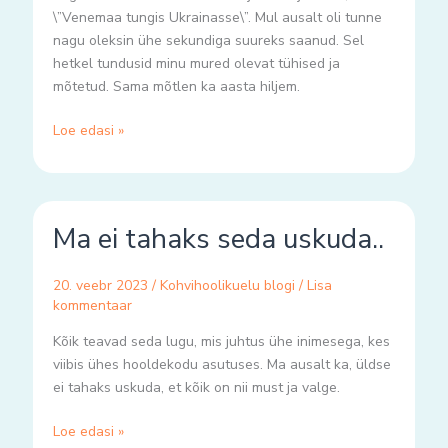
\”Venemaa tungis Ukrainasse\”. Mul ausalt oli tunne
nagu oleksin ühe sekundiga suureks saanud. Sel
hetkel tundusid minu mured olevat tühised ja
mõtetud. Sama mõtlen ka aasta hiljem.
Loe edasi »
Ma
Ma ei tahaks seda uskuda..
ei
tahaks
seda
20. veebr 2023
/
Kohvihoolikuelu blogi
/
Lisa
uskuda..
kommentaar
Kõik teavad seda lugu, mis juhtus ühe inimesega, kes
viibis ühes hooldekodu asutuses. Ma ausalt ka, üldse
ei tahaks uskuda, et kõik on nii must ja valge.
Loe edasi »