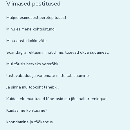
Viimased postitused
Muljed esimesest perelepitusest
Minu esimene kohtuistung!
Minu aasta kokkuvõte
Scandagra reklaamminutid, mis tulevad õkva südamest.
Mul tõusis hetkeks vererõhk
lastevabadus ja vanemate mitte läbisaamine
Ja sinna mu töökoht lähebki..
Kuidas elu muutused lõpetasid mu jõusaali treeningud
Kuidas me kohtusime?
koondamine ja töökaotus