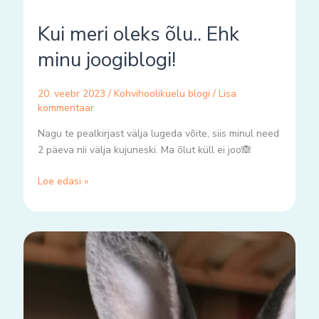
Kui meri oleks õlu.. Ehk
minu joogiblogi!
20. veebr 2023
/
Kohvihoolikuelu blogi
/
Lisa
kommentaar
Nagu te pealkirjast välja lugeda võite, siis minul need
2 päeva nii välja kujuneski. Ma õlut küll ei joo🙈
Loe edasi »
Elan
töö-
kodu-
rahvatantsu
rütmis