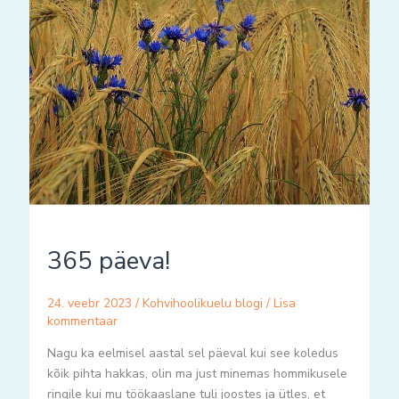
365 päeva!
24. veebr 2023
/
Kohvihoolikuelu blogi
/
Lisa
kommentaar
Nagu ka eelmisel aastal sel päeval kui see koledus
kõik pihta hakkas, olin ma just minemas hommikusele
ringile kui mu töökaaslane tuli joostes ja ütles, et