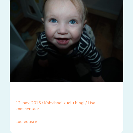
12. nov. 2015
/
Kohvihoolikuelu blogi
/
Lisa
kommentaar
Loe edasi »