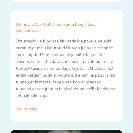
20. nov. 2015
/
Kohvihoolikuelu blogi
/
Lisa
kommentaar
Otsustasin ka blogisse kirjutada.Ma poleks ealeski
arvanud,et minu kirjutatud kirja on juba üle tuhande
korra jagatud.See ei olnud asja mõte.Kirja mõte
seisnes selles,et aidata vanemaid ja avaldada neile
toetust.Kusjuures,pärast kirja kirjutamist,hakkas mul
endal kergem.Süda ei valutanud enam nii palju ja ma
tunnen,et inimestel läheb see korda.Inimesed
tahavad,et see juhtum leiaks lahenduse!Et Markkuse
keha jõuaks koju
Loe edasi »