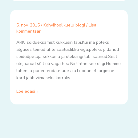
5. nov. 2015
/
Kohvihoolikuelu blogi
/
Lisa
kommentaar
ARKI sõidueksamist kukkusin läbi.Kui ma poleks
alguses teinud ühte saatuslikku viga,poleks pidanud
sõiduõpetaja sekkuma ja oleksingi läbi saanud.Sest
ülejäänud sõit oli väga hea.Nii lihtne see oligi.Homme
lähen ja panen endale uue aja.Loodan,et järgmine
kord jääb viimaseks korraks.
Loe edasi »