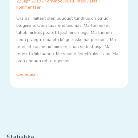
22. apr 2019
/
Kohvihoolikuelu blogi
/
Lisa
kommentaar
Üks asi, millest olen puudust tundnud,on olnud
blogimine. Olen taas end leidmas. Ma tunnen,et
läheb nii kuis peab. Et just nii on õige. Ma tunnen
seda praegu, oma elu kõige raskemal perioodil. Ma
tean, et kui me nii toimime, saab sellest asja. Ma
tean,et kõik laabub. Me saame õnnelikuks. Taas. Ma
olen endaga rahu tegemas,
Loe edasi »
Statistika