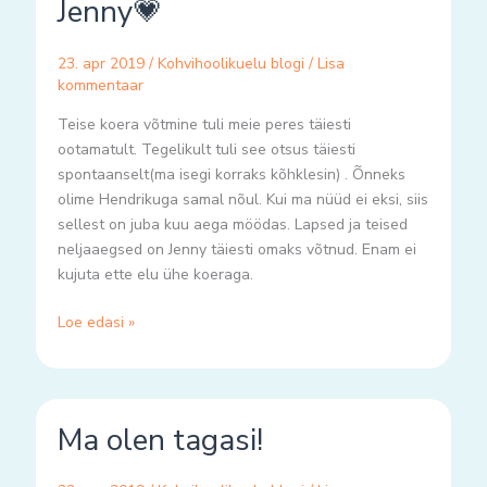
Jenny💗
23. apr 2019
/
Kohvihoolikuelu blogi
/
Lisa
kommentaar
Teise koera võtmine tuli meie peres täiesti
ootamatult. Tegelikult tuli see otsus täiesti
spontaanselt(ma isegi korraks kõhklesin) . Õnneks
olime Hendrikuga samal nõul. Kui ma nüüd ei eksi, siis
sellest on juba kuu aega möödas. Lapsed ja teised
neljaaegsed on Jenny täiesti omaks võtnud. Enam ei
kujuta ette elu ühe koeraga.
Loe edasi »
Ma
Ma olen tagasi!
olen
tagasi!