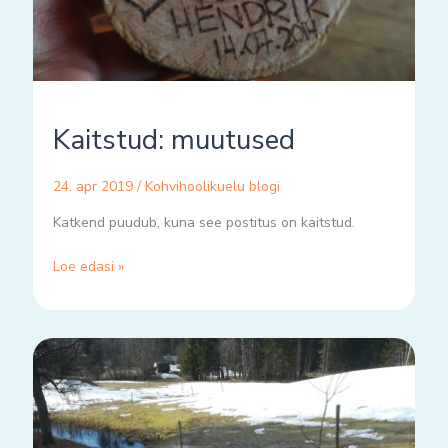
Kaitstud: muutused
24. apr 2019
/
Kohvihoolikuelu blogi
Katkend puudub, kuna see postitus on kaitstud.
Loe edasi »
Jenny
💗