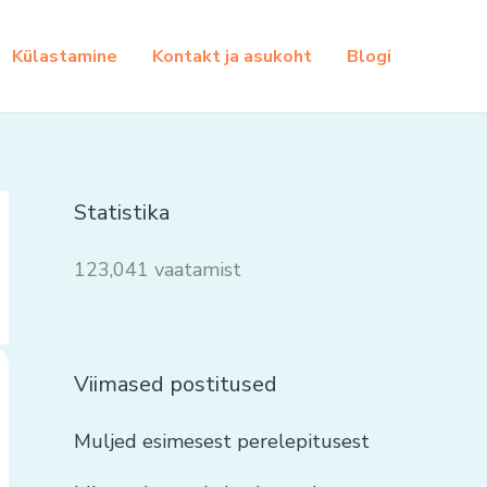
Külastamine
Kontakt ja asukoht
Blogi
Statistika
123,041 vaatamist
Viimased postitused
Muljed esimesest perelepitusest