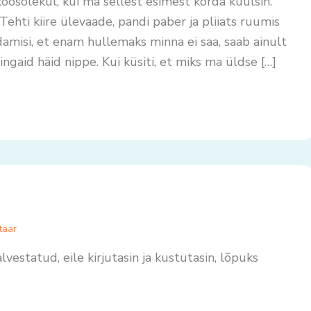
oosolekul, kui ma sellest esimest korda kuulsin.
Tehti kiire ülevaade, pandi paber ja pliiats ruumis
ndamisi, et enam hullemaks minna ei saa, saab ainult
ngaid häid nippe. Kui küsiti, et miks ma üldse […]
taar
vestatud, eile kirjutasin ja kustutasin, lõpuks