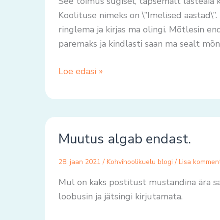
See toimus sügisel, täpsemalt lasteaia k
panin..
Koolituse nimeks on \”Imelised aastad\”. 
ringlema ja kirjas ma olingi. Mõtlesin e
paremaks ja kindlasti saan ma sealt mõni
Loe edasi »
Muutus
Muutus algab endast.
algab
endast.
28. jaan 2021
/
Kohvihoolikuelu blogi
/
Lisa kommen
Mul on kaks postitust mustandina ära sal
loobusin ja jätsingi kirjutamata.