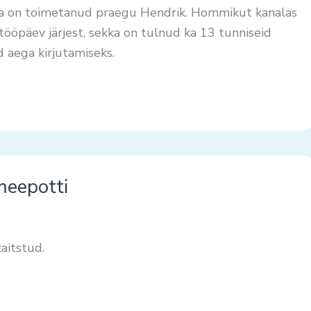
laga on toimetanud praegu Hendrik. Hommikut kanalas
tööpäev järjest, sekka on tulnud ka 13 tunniseid
d aega kirjutamiseks.
 meepotti
aitstud.