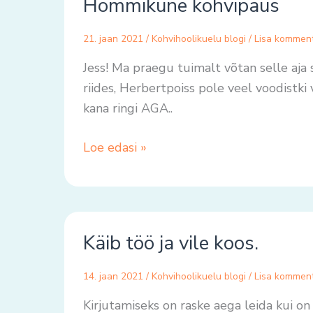
Hommikune kohvipaus
kohvipaus
21. jaan 2021
/
Kohvihoolikuelu blogi
/
Lisa kommen
Jess! Ma praegu tuimalt võtan selle aja 
riides, Herbertpoiss pole veel voodistk
kana ringi AGA..
Loe edasi »
Käib
Käib töö ja vile koos.
töö
ja
14. jaan 2021
/
Kohvihoolikuelu blogi
/
Lisa kommen
vile
koos.
Kirjutamiseks on raske aega leida kui on