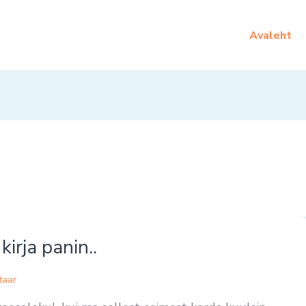
Avaleht
irja panin..
taar