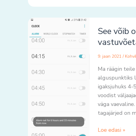
See
See võib o
võib
olla
vastuvõet
osadele
inimestele
9. jaan 2021
/
Kohvi
täiesti
Ma räägin teil
vastuvõetamatu
alguspunktiks 
igaksjuhuks 4-5
voodist väljaaj
väga vaevaline.
tagajärjed on 
Loe edasi »