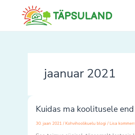
Skip
to
content
jaanuar 2021
Kuidas
Kuidas ma koolitusele end k
ma
koolitusele
30. jaan 2021
/
Kohvihoolikuelu blogi
/
Lisa kommen
end
kirja