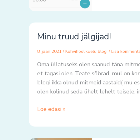
Minu
Minu truud jälgijad!
truud
jälgijad!
8. jaan 2021
/
Kohvihoolikuelu blogi
/
Lisa komment
Oma üllatuseks olen saanud täna mitmeid 
et tagasi olen. Teate sõbrad, mul on ko
blogi ikka olnud mitmeid aastaid( mu e
olen kolinud seda ühelt lehelt teisele, 
Loe edasi »