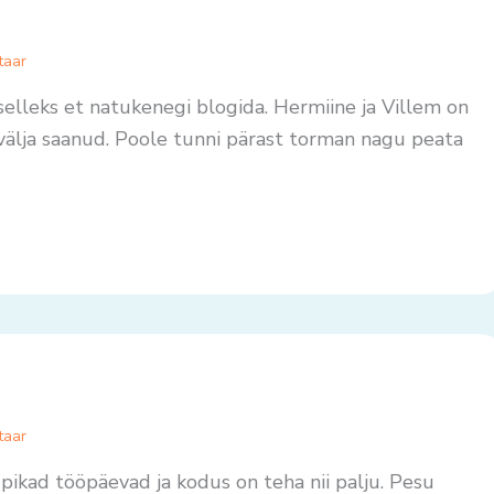
taar
selleks et natukenegi blogida. Hermiine ja Villem on
i välja saanud. Poole tunni pärast torman nagu peata
taar
 pikad tööpäevad ja kodus on teha nii palju. Pesu