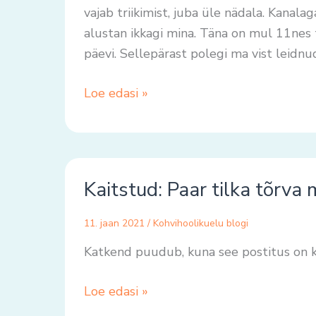
vajab triikimist, juba üle nädala. Kana
alustan ikkagi mina. Täna on mul 11nes 
päevi. Sellepärast polegi ma vist leidnu
Loe edasi »
Kaitstud:
Kaitstud: Paar tilka tõrva
Paar
tilka
11. jaan 2021
/
Kohvihoolikuelu blogi
tõrva
meepotti
Katkend puudub, kuna see postitus on k
Loe edasi »