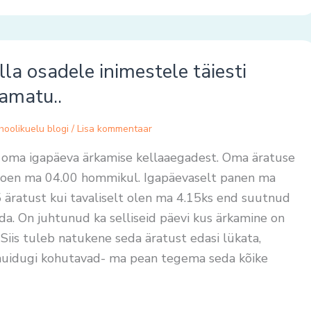
lla osadele inimestele täiesti
amatu..
hoolikuelu blogi
/
Lisa kommentaar
e oma igapäeva ärkamise kellaaegadest. Oma äratuse
..
loen ma 04.00 hommikul. Igapäevaselt panen ma
 äratust kui tavaliselt olen ma 4.15ks end suutnud
ada. On juhtunud ka selliseid päevi kus ärkamine on
 Siis tuleb natukene seda äratust edasi lükata,
muidugi kohutavad- ma pean tegema seda kõike