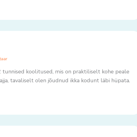
taar
2 tunnised koolitused, mis on praktiliselt kohe peale
jja, tavaliselt olen jõudnud ikka kodunt läbi hüpata.