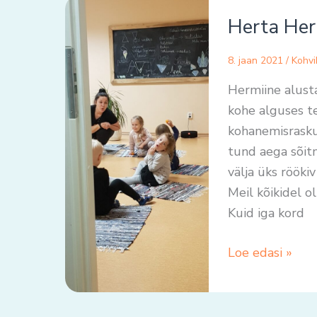
Herta
Herta Her
Hermiine
ja
8. jaan 2021
/
Kohvi
tema
laulutunnid
Hermiine alusta
kohe alguses te
kohanemisrasku
tund aega sõitm
välja üks rööki
Meil kõikidel o
Kuid iga kord
Loe edasi »