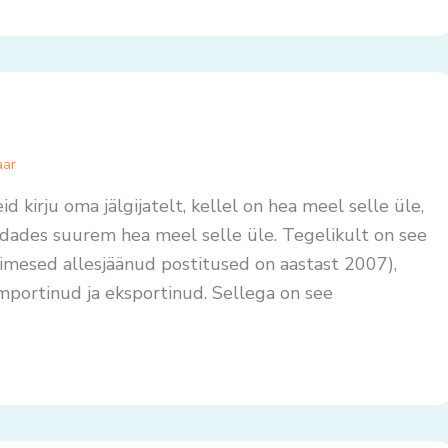
aar
kirju oma jälgijatelt, kellel on hea meel selle üle,
rdades suurem hea meel selle üle. Tegelikult on see
simesed allesjäänud postitused on aastast 2007),
importinud ja eksportinud. Sellega on see