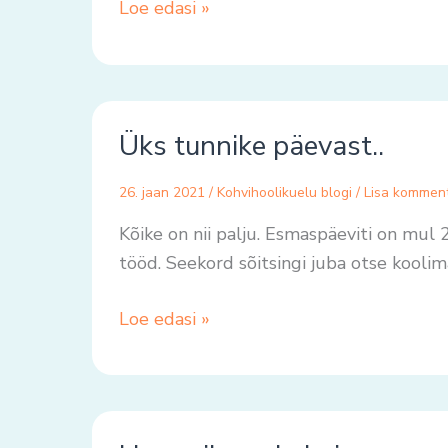
Loe edasi »
Üks
Üks tunnike päevast..
tunnike
päevast..
26. jaan 2021
/
Kohvihoolikuelu blogi
/
Lisa kommen
Kõike on nii palju. Esmaspäeviti on mul 
tööd. Seekord sõitsingi juba otse koolima
Loe edasi »
Hommikune