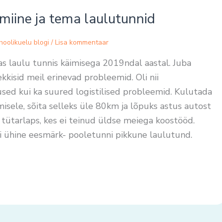
miine ja tema laulutunnid
hoolikuelu blogi
/
Lisa kommentaar
s laulu tunnis käimisega 2019ndal aastal. Juba
kkisid meil erinevad probleemid. Oli nii
sed kui ka suured logistilised probleemid. Kulutada
isele, sõita selleks üle 80km ja lõpuks astus autost
v tütarlaps, kes ei teinud üldse meiega koostööd.
li ühine eesmärk- pooletunni pikkune laulutund.