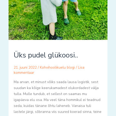
Üks pudel glükoosi..
21. juuni 2022
/
Kohvihoolikuelu blogi
/
Lisa
kommentaar
Ma arvan, et minust võiks saada lausa logistik, sest
suudan ka kõige keerukamadest olukordadest välja
tulla. Mulle tundub, et sellest on saamas mu
igapäeva elu osa. Ma veel täna hommikul ei teadnud
seda, kuidas tänane õhtu laheneb. Vanaisa tuli
lastele järgi, sõbranna viis suured koerad sinna, teine