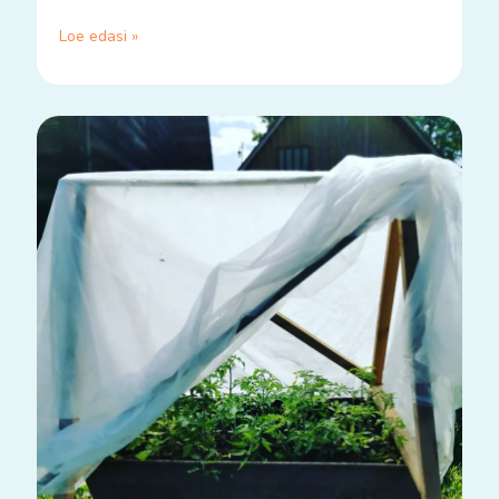
Loe edasi »
Siit
ja
sealt