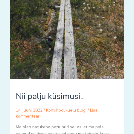
Nii palju küsimusi..
14. juuni 2022
/
Kohvihoolikuelu blogi
/
Lisa
kommentaar
Ma olen natukene pettunud selles, et ma pole
saanud selliseid vastuseid nagu ma tahtsin. Minu