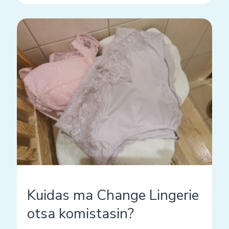
Kuidas
ma
Change
Lingerie
otsa
komistasin?
Kuidas ma Change Lingerie
otsa komistasin?