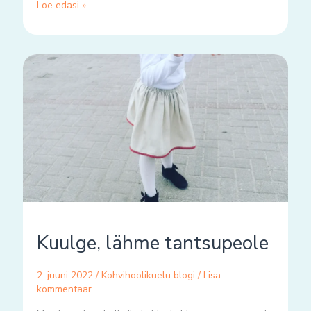
Loe edasi »
Kuulge,
lähme
tantsupeole
Kuulge, lähme tantsupeole
2. juuni 2022
/
Kohvihoolikuelu blogi
/
Lisa
kommentaar