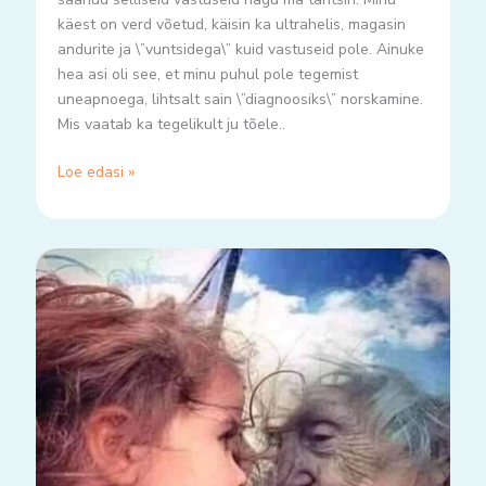
käest on verd võetud, käisin ka ultrahelis, magasin
andurite ja \”vuntsidega\” kuid vastuseid pole. Ainuke
hea asi oli see, et minu puhul pole tegemist
uneapnoega, lihtsalt sain \”diagnoosiks\” norskamine.
Mis vaatab ka tegelikult ju tõele..
Loe edasi »
Hakka
kasvõi
ise
uskuma..