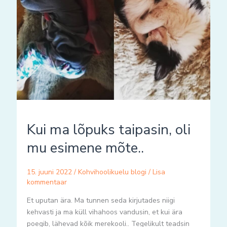
Kui ma lõpuks taipasin, oli
mu esimene mõte..
15. juuni 2022
/
Kohvihoolikuelu blogi
/
Lisa
kommentaar
Et uputan ära. Ma tunnen seda kirjutades niigi
kehvasti ja ma küll vihahoos vandusin, et kui ära
poegib, lähevad kõik merekooli.. Tegelikult teadsin