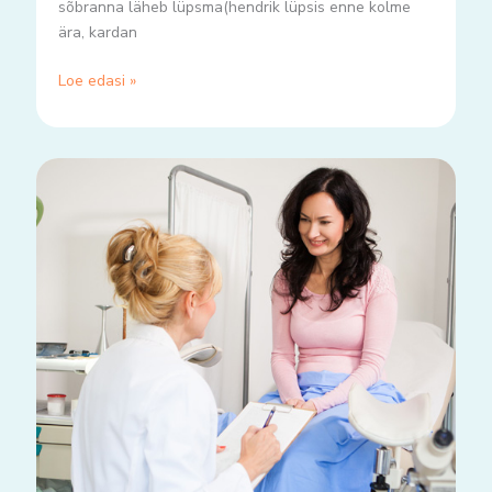
sõbranna läheb lüpsma(hendrik lüpsis enne kolme
ära, kardan
Loe edasi »
Panin
endale
diagnoosi
ja
see
läkski
täppi!