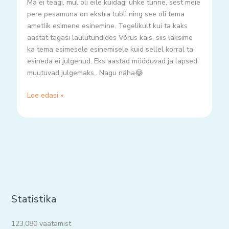
Ma ei teagi, mul oli eile kuidagi uhke tunne, sest meie
pere pesamuna on ekstra tubli ning see oli tema
ametlik esimene esinemine. Tegelikult kui ta kaks
aastat tagasi laulutundides Võrus käis, siis läksime
ka tema esimesele esinemisele kuid sellel korral ta
esineda ei julgenud. Eks aastad mööduvad ja lapsed
muutuvad julgemaks.. Nagu näha😂
Loe edasi »
Statistika
123,080 vaatamist