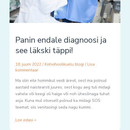
Panin endale diagnoosi ja
see läkski täppi!
18. juuni 2022
/
Kohvihoolikuelu blogi
/
Lisa
kommentaar
Ma olin eile hommikul veidi ärevil, sest ma polnud
aastaid naistearsti juures, sest kogu aeg tuli midagi
vahele või keegi oli haige või noh ühesõnaga tuhat
asja. Kuna mul otseselt polnud ka midagi SOS
teemat, siis venitasingi seda nagu kummi.
Loe edasi »