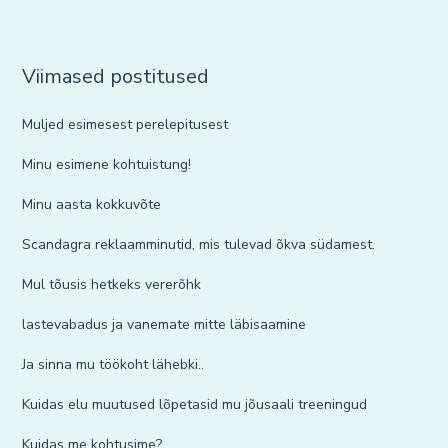
Viimased postitused
Muljed esimesest perelepitusest
Minu esimene kohtuistung!
Minu aasta kokkuvõte
Scandagra reklaamminutid, mis tulevad õkva südamest.
Mul tõusis hetkeks vererõhk
lastevabadus ja vanemate mitte läbisaamine
Ja sinna mu töökoht lähebki..
Kuidas elu muutused lõpetasid mu jõusaali treeningud
Kuidas me kohtusime?