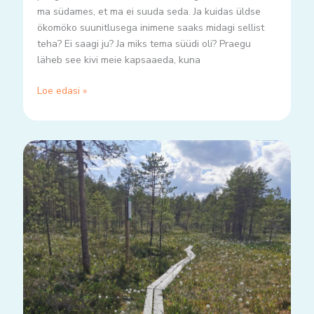
ma südames, et ma ei suuda seda. Ja kuidas üldse
ökomöko suunitlusega inimene saaks midagi sellist
teha? Ei saagi ju? Ja miks tema süüdi oli? Praegu
läheb see kivi meie kapsaaeda, kuna
Loe edasi »
Nii
palju
küsimusi..