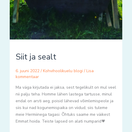
Siit ja sealt
6. juuni 2022
/
Kohvihoolikuelu blogi
/
Lisa
kommentaar
Ma väga kirjutada ei jaksa, sest tegelikult on mul veel
nii palju teha. Homme lähen lastega tartusse, minul
endal on arsti aeg, poisid lähevad võimlemispeole ja
siis kui nad kogunemispaika on viidud, siis tuleme
meie Hermiinega tagasi. Õhtuks saame me väikest
Emmat hoida. Teiste lapsed on alati numparid💗