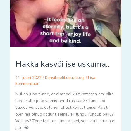
Hakka kasvõi ise uskuma..
11. juuni 2022
/
Kohvihoolikuelu blogi
/
Lisa
kommentaar
Mul on juba tunne, et alateadlikult katsetan omi piire,
sest mulle pole valmistanud raskusi 34 tunnised
valved või see, et lähen ühest kohast teise. Varsti
olen ma olnud kodunt eemal 44 tundi. Tundub palju?
Väsitav? Tegelikult on jumala okei, seni kuni istuma ei
jää.. 😂