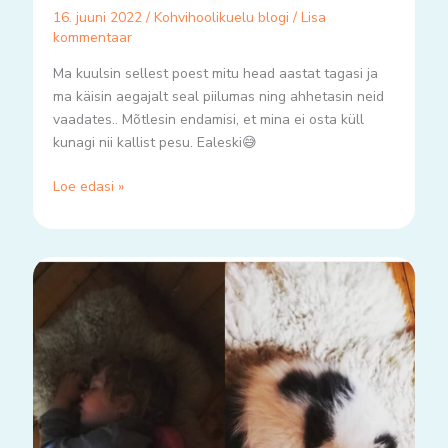
16. juuni 2022
/
Kohvihoolikuelu blogi
/
Lisa
kommentaar
Ma kuulsin sellest poest mitu head aastat tagasi ja
ma käisin aegajalt seal piilumas ning ahhetasin neid
vaadates.. Mõtlesin endamisi, et mina ei osta küll
kunagi nii kallist pesu. Ealeski😅
Loe edasi »
Kui
ma
lõpuks
taipasin,
oli
mu
esimene
mõte..