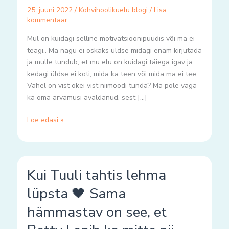
25. juuni 2022
/
Kohvihoolikuelu blogi
/
Lisa
kommentaar
Mul on kuidagi selline motivatsioonipuudis või ma ei
teagi.. Ma nagu ei oskaks üldse midagi enam kirjutada
ja mulle tundub, et mu elu on kuidagi täiega igav ja
kedagi üldse ei koti, mida ka teen või mida ma ei tee.
Vahel on vist okei vist niimoodi tunda? Ma pole väga
ka oma arvamusi avaldanud, sest […]
Loe edasi »
Kui
Kui Tuuli tahtis lehma
Tuuli
tahtis
lüpsta 🖤 Sama
lehma
hämmastav on see, et
lüpsta
🖤