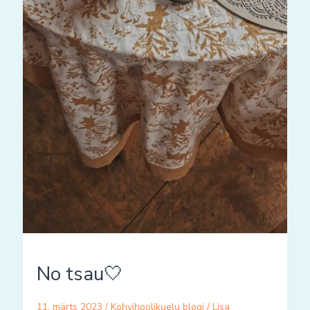
No tsau🤍
11. märts 2023
/
Kohvihoolikuelu blogi
/
Lisa