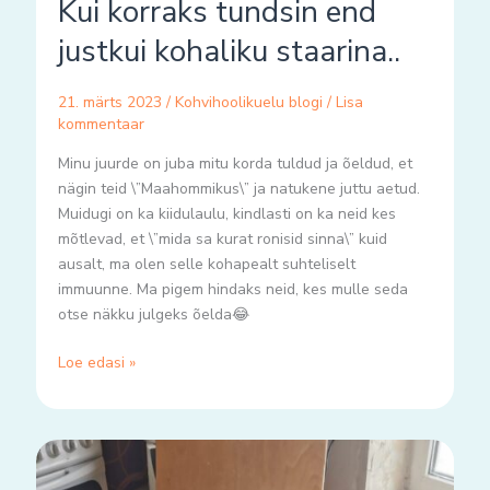
Kui korraks tundsin end
justkui kohaliku staarina..
21. märts 2023
/
Kohvihoolikuelu blogi
/
Lisa
kommentaar
Minu juurde on juba mitu korda tuldud ja õeldud, et
nägin teid \”Maahommikus\” ja natukene juttu aetud.
Muidugi on ka kiidulaulu, kindlasti on ka neid kes
mõtlevad, et \”mida sa kurat ronisid sinna\” kuid
ausalt, ma olen selle kohapealt suhteliselt
immuunne. Ma pigem hindaks neid, kes mulle seda
otse näkku julgeks õelda😂
Loe edasi »
No
tsau