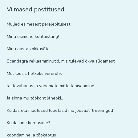
Viimased postitused
Muljed esimesest perelepitusest
Minu esimene kohtuistung!
Minu aasta kokkuvõte
Scandagra reklaamminutid, mis tulevad õkva südamest.
Mul tõusis hetkeks vererõhk
lastevabadus ja vanemate mitte läbisaamine
Ja sinna mu töökoht lähebki..
Kuidas elu muutused lõpetasid mu jõusaali treeningud
Kuidas me kohtusime?
koondamine ja töökaotus