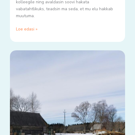
kolleegile ning avaldasin soovi hakata
vabatahtlikuks, teadsin ma seda, et mu elu hakkab
muutuma.
Loe edasi »
Kui
korraks
tundsin
end
justkui
kohaliku
staarina..