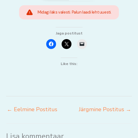
Midagi läks valesti. Palun laadi leht uuesti.
Jaga postitust
Like this:
←
Eelmine Postitus
Järgmine Postitus
→
Lisa kommentaar