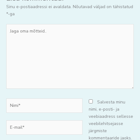
Sinu e-postiaadressi ei avaldata.
Nõutavad väljad on tähistatud
*
-ga
Jaga
oma
mõtteid..
Nimi*
Salvesta minu
nimi, e-posti- ja
veebiaadress sellesse
E-
veebilehitsejasse
mail*
järgmiste
kommentaaride jaoks.