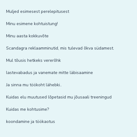
Muljed esimesest perelepitusest
Minu esimene kohtuistung!
Minu aasta kokkuvõte
Scandagra reklaamminutid, mis tulevad õkva südamest.
Mul tõusis hetkeks vererõhk
lastevabadus ja vanemate mitte läbisaamine
Ja sinna mu töökoht lähebki..
Kuidas elu muutused lõpetasid mu jõusaali treeningud
Kuidas me kohtusime?
koondamine ja töökaotus