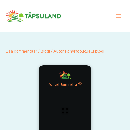
Skip
to
content
Lisa kommentaar
/
Blogi
/ Autor
Kohvihoolikuelu blogi
Kui tahtsin rahu 💚