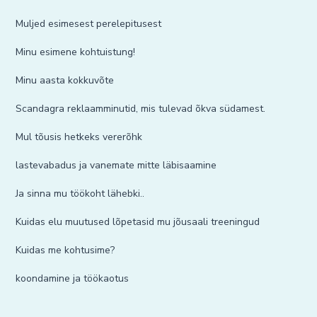
Muljed esimesest perelepitusest
Minu esimene kohtuistung!
Minu aasta kokkuvõte
Scandagra reklaamminutid, mis tulevad õkva südamest.
Mul tõusis hetkeks vererõhk
lastevabadus ja vanemate mitte läbisaamine
Ja sinna mu töökoht lähebki..
Kuidas elu muutused lõpetasid mu jõusaali treeningud
Kuidas me kohtusime?
koondamine ja töökaotus