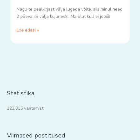
Nagu te pealkirjast välja lugeda võite, siis minul need
2 päeva nii välja kujuneski. Ma õlut küll ei joo🙈
Loe edasi »
Statistika
123,015 vaatamist
Viimased postitused