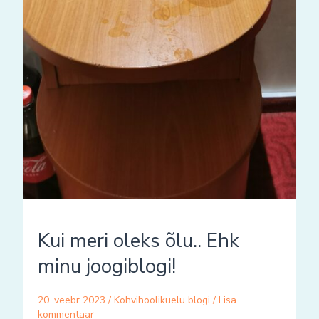
Kui meri oleks õlu.. Ehk
minu joogiblogi!
20. veebr 2023
/
Kohvihoolikuelu blogi
/
Lisa
kommentaar