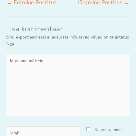
←
Eelmine Postitus
Järgmine Postitus
→
Lisa kommentaar
Sinu e-postiaadressi ei avaldata.
Nõutavad väljad on tähistatud
*
-ga
Jaga
oma
mõtteid..
Nimi*
Salvesta minu