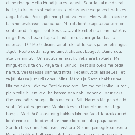
olime ringiga Hella Hundi juures tagasi . Sanrda sai meid seal
kätte, ta käi bussist maha siis ta otsustas meiega veel natukest
aega tsillida. Poisid jõid mingit odavat veini, Henry tõi. Ja siis me
läksime levikasse, jaaaaaaaa. Nii rott koht, kuigi täitsa tore on
seal olnud . Nägin Ecut, kes üllataval kombel mu nime mäletas
ning ütles , et tsau Täpsu. Einoh , mul oli mingi, kuidas sa
mäletad ; D ? Me tsillisime ainult üks õhtu koos ja see oli sügise
algul . Peale seda nägime ainult üksteist kaugelt. Olime seal
alla viie minuti , Orm suutis ennast korraks ära kaotada. Me
mingi, et kus ta on . Välja ta ei läinud , sest siis oleksime teda
näinud. Veetseesse sammuti mitte..Tegelikult oli asi selles , et
ta jäi ülesse juttu rääkima . Mina, Märdu ja Sannu hakkasime
liikuma edasi, läksime Patrickusse.ormi jätsime me levika juurde ,
pidin talle hiljem veel helistama aga noh. Jagnar oli patrickus
ühe oma sõbrannaga, liitus meiega . Still Haunts Me poisid olid
seal , felikat nägin ning Marilini, kes still haunts me poistega
hängis. Märt jõi õlu ära ning hakkas liikuma. Veidi läbikukkunud
kohtumine oli , loodan et järgmine kord on juba palju parem .
Sandra läks enne teda isegi vist ära. Siis me jäimegi kolmekesti .
Mu pea hakkas hullemini valutama , mõtlesin et panen näpud