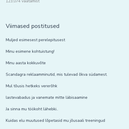
123,074 vaatamist
Viimased postitused
Muljed esimesest perelepitusest
Minu esimene kohtuistung!
Minu aasta kokkuvõte
Scandagra reklaamminutid, mis tulevad õkva südamest.
Mul tõusis hetkeks vererõhk
lastevabadus ja vanemate mitte läbisaamine
Ja sinna mu töökoht lähebki..
Kuidas elu muutused lõpetasid mu jõusaali treeningud