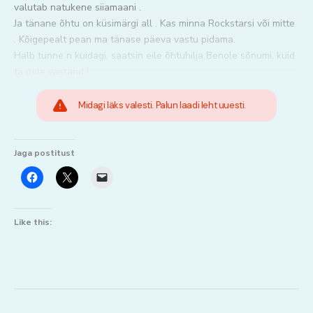
valutab natukene siiamaani .
Ja tänane õhtu on küsimärgi all . Kas minna Rockstarsi või mitte
. Kõigepealt pean ma tänase päeva vastu pidama.
Halb tunne n kuidagi, saatsin eile õhtuhilja Benole sõnumi, kuid
ta pole vastand !
Midagi läks valesti. Palun laadi leht uuesti.
Jaga postitust
Like this: