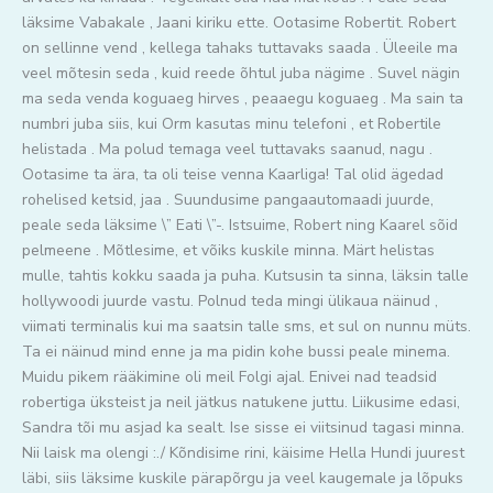
läksime Vabakale , Jaani kiriku ette. Ootasime Robertit. Robert
on sellinne vend , kellega tahaks tuttavaks saada . Üleeile ma
veel mõtesin seda , kuid reede õhtul juba nägime . Suvel nägin
ma seda venda koguaeg hirves , peaaegu koguaeg . Ma sain ta
numbri juba siis, kui Orm kasutas minu telefoni , et Robertile
helistada . Ma polud temaga veel tuttavaks saanud, nagu .
Ootasime ta ära, ta oli teise venna Kaarliga! Tal olid ägedad
rohelised ketsid, jaa . Suundusime pangaautomaadi juurde,
peale seda läksime \” Eati \”-. Istsuime, Robert ning Kaarel sõid
pelmeene . Mõtlesime, et võiks kuskile minna. Märt helistas
mulle, tahtis kokku saada ja puha. Kutsusin ta sinna, läksin talle
hollywoodi juurde vastu. Polnud teda mingi ülikaua näinud ,
viimati terminalis kui ma saatsin talle sms, et sul on nunnu müts.
Ta ei näinud mind enne ja ma pidin kohe bussi peale minema.
Muidu pikem rääkimine oli meil Folgi ajal. Enivei nad teadsid
robertiga üksteist ja neil jätkus natukene juttu. Liikusime edasi,
Sandra tõi mu asjad ka sealt. Ise sisse ei viitsinud tagasi minna.
Nii laisk ma olengi :./ Kõndisime rini, käisime Hella Hundi juurest
läbi, siis läksime kuskile pärapõrgu ja veel kaugemale ja lõpuks