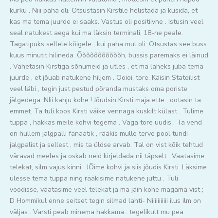
kurku . Niii paha oli. Otsustasin Kirstile helistada ja küsida, et
kas ma tema juurde ei saaks. Vastus oli positiivne . Istusin veel
seal natukest aega kui ma läksin terminali, 18-ne peale.
Tagatipuks sellele kõigele , kui paha mul oli. Otsustas see buss
kuus minutit hilineda. Õõõõõõõõõõõh, bussis paremaks ei läinud
. Vahetasin Kirstiga sõnumeid ja ütles , et ma läheks juba tema
juurde , et jõuab natukene hiljem . Ooioi, tore. Käisin Statoilist
veel läbi , tegin just pestud põranda mustaks oma poriste
jälgedega. NIii kahju kohe ! Jõudsin Kirsti maja ette , ootasin ta
emmet. Ta tuli koos Kirsti väike vennaga kuskilt külast . Tulime
tuppa , hakkas meile kohvi tegema . Väga tore uudis . Ta vend
on hullem jalgpalli fanaatik , rääkis mulle terve pool tundi
jalgpalist ja sellest , mis ta üldse arvab. Tal on vist kõik tehtud
väravad meeles ja oskab neid kirjeldada nii täpselt . Vaatasime
telekat, silm vajus kinni . JÕime kohvi ja siis jõudis Kirsti .Läksime
ülesse tema tuppa ning rääkisime natukene juttu . Tuli
voodisse, vaatasime veel telekat ja ma jäin kohe magama vist ;
D Hommikul enne seitset tegin silmad lahti- Niiiiiiiiiii ilus ilm on
väljas . Varsti peab minema hakkama . tegelikult mu pea