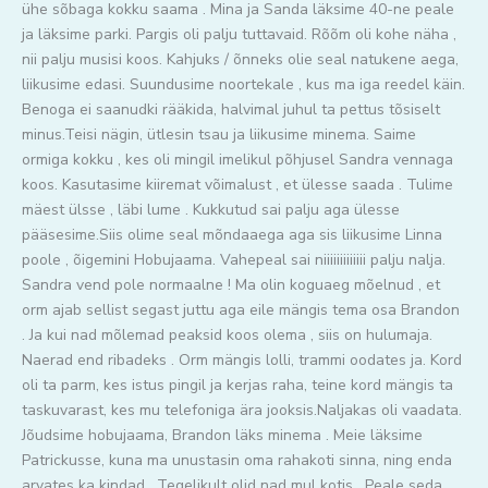
ühe sõbaga kokku saama . Mina ja Sanda läksime 40-ne peale
ja läksime parki. Pargis oli palju tuttavaid. Rõõm oli kohe näha ,
nii palju musisi koos. Kahjuks / õnneks olie seal natukene aega,
liikusime edasi. Suundusime noortekale , kus ma iga reedel käin.
Benoga ei saanudki rääkida, halvimal juhul ta pettus tõsiselt
minus.Teisi nägin, ütlesin tsau ja liikusime minema. Saime
ormiga kokku , kes oli mingil imelikul põhjusel Sandra vennaga
koos. Kasutasime kiiremat võimalust , et ülesse saada . Tulime
mäest ülsse , läbi lume . Kukkutud sai palju aga ülesse
pääsesime.Siis olime seal mõndaaega aga sis liikusime Linna
poole , õigemini Hobujaama. Vahepeal sai niiiiiiiiiiiii palju nalja.
Sandra vend pole normaalne ! Ma olin koguaeg mõelnud , et
orm ajab sellist segast juttu aga eile mängis tema osa Brandon
. Ja kui nad mõlemad peaksid koos olema , siis on hulumaja.
Naerad end ribadeks . Orm mängis lolli, trammi oodates ja. Kord
oli ta parm, kes istus pingil ja kerjas raha, teine kord mängis ta
taskuvarast, kes mu telefoniga ära jooksis.Naljakas oli vaadata.
Jõudsime hobujaama, Brandon läks minema . Meie läksime
Patrickusse, kuna ma unustasin oma rahakoti sinna, ning enda
arvates ka kindad . Tegelikult olid nad mul kotis . Peale seda