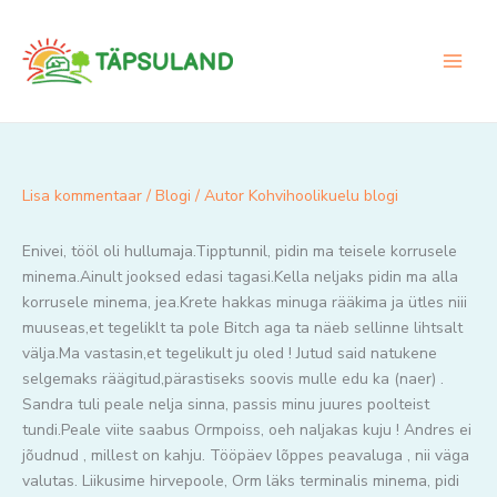
Skip
to
content
Lisa kommentaar
/
Blogi
/ Autor
Kohvihoolikuelu blogi
Enivei, tööl oli hullumaja.Tipptunnil, pidin ma teisele korrusele
minema.Ainult jooksed edasi tagasi.Kella neljaks pidin ma alla
korrusele minema, jea.Krete hakkas minuga rääkima ja ütles niii
muuseas,et tegeliklt ta pole Bitch aga ta näeb sellinne lihtsalt
välja.Ma vastasin,et tegelikult ju oled ! Jutud said natukene
selgemaks räägitud,pärastiseks soovis mulle edu ka (naer) .
Sandra tuli peale nelja sinna, passis minu juures poolteist
tundi.Peale viite saabus Ormpoiss, oeh naljakas kuju ! Andres ei
jõudnud , millest on kahju. Tööpäev lõppes peavaluga , nii väga
valutas. Liikusime hirvepoole, Orm läks terminalis minema, pidi