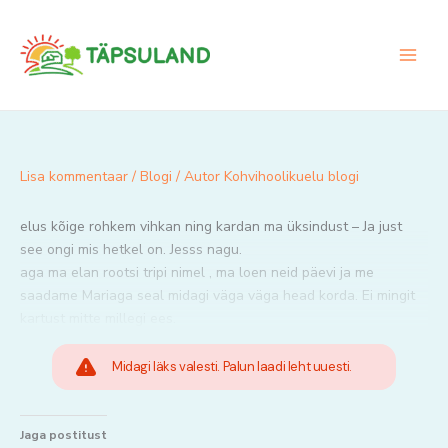
Skip
to
content
Lisa kommentaar
/
Blogi
/ Autor
Kohvihoolikuelu blogi
elus kõige rohkem vihkan ning kardan ma üksindust – Ja just
see ongi mis hetkel on. Jesss nagu.
aga ma elan rootsi tripi nimel , ma loen neid päevi ja me
saadame Mariaga seal midagi väga väga head korda. Ei mingit
kartust mitte millegi ees.
Midagi läks valesti. Palun laadi leht uuesti.
Jaga postitust