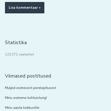
Statistika
123,072 vaatamist
Viimased postitused
Muljed esimesest perelepitusest
Minu esimene kohtuistung!
Minu aasta kokkuvõte