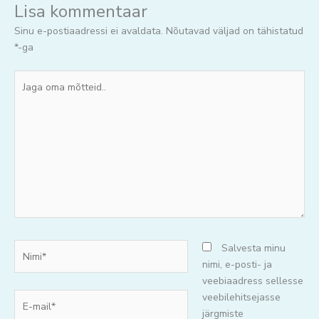
Lisa kommentaar
Sinu e-postiaadressi ei avaldata.
Nõutavad väljad on tähistatud
*
-ga
Jaga
oma
mõtteid..
Nimi*
Salvesta minu
nimi, e-posti- ja
veebiaadress sellesse
E-
veebilehitsejasse
mail*
järgmiste