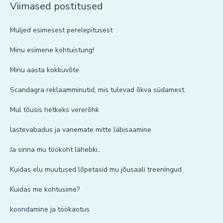
Viimased postitused
Muljed esimesest perelepitusest
Minu esimene kohtuistung!
Minu aasta kokkuvõte
Scandagra reklaamminutid, mis tulevad õkva südamest.
Mul tõusis hetkeks vererõhk
lastevabadus ja vanemate mitte läbisaamine
Ja sinna mu töökoht lähebki..
Kuidas elu muutused lõpetasid mu jõusaali treeningud
Kuidas me kohtusime?
koondamine ja töökaotus