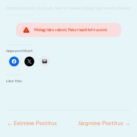
Emotsioonid on olulised. Nad ei maksa midagi aga need omavad
suurt tähtsust.
Midagi läks valesti. Palun laadi leht uuesti.
Jaga postitust
Like this:
←
Eelmine Postitus
Järgmine Postitus
→