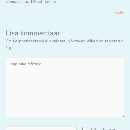
simmanil, jaa.:DSeal näeme.
Reply
Lisa kommentaar
Sinu e-postiaadressi ei avaldata.
Nõutavad väljad on tähistatud
*
-ga
Jaga
oma
mõtteid..
Nimi*
Salvesta minu