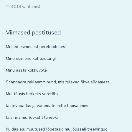
123,018 vaatamist
Viimased postitused
Muljed esimesest perelepitusest
Minu esimene kohtuistung!
Minu aasta kokkuvõte
Scandagra reklaamminutid, mis tulevad õkva südamest.
Mul tõusis hetkeks vererõhk
lastevabadus ja vanemate mitte läbisaamine
Ja sinna mu töökoht lähebki..
Kuidas elu muutused lõpetasid mu jõusaali treeningud