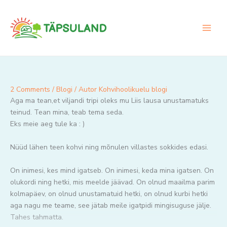
Skip
to
content
2 Comments
/
Blogi
/ Autor
Kohvihoolikuelu blogi
Aga ma tean,et viljandi tripi oleks mu Liis lausa unustamatuks
teinud. Tean mina, teab tema seda.
Eks meie aeg tule ka : )
Nüüd lähen teen kohvi ning mõnulen villastes sokkides edasi.
On inimesi, kes mind igatseb. On inimesi, keda mina igatsen. On
olukordi ning hetki, mis meelde jäävad. On olnud maailma parim
kolmapäev, on olnud unustamatuid hetki, on olnud kurbi hetki
aga nagu me teame, see jätab meile igatpidi mingisuguse jälje.
Tahes tahmatta.