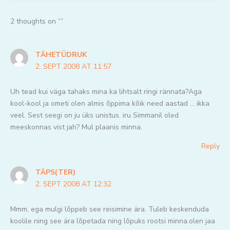
2 thoughts on “”
TÄHETÜDRUK
2. SEPT 2008 AT 11:57
Uh tead kui väga tahaks mina ka lihtsalt ringi rännata?Aga
kool-kool ja ometi olen almis õppima kõik need aastad … ikka
veel. Sest seegi on ju üks unistus. iru Simmanil oled
meeskonnas vist jah? Mul plaanis minna.
Reply
TÄPS(TER)
2. SEPT 2008 AT 12:32
Mmm, ega mulgi lõppeb see reisimine ära. Tuleb keskenduda
koolile ning see ära lõpetada ning lõpuks rootsi minna.olen jaa