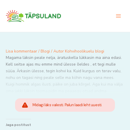
Skip
to
content
Lisa kommentaar
/
Blogi
/ Autor
Kohvihoolikuelu blogi
Magama läksin peale nelja, äratuskella lükkasin ma aina edasi.
Kell seitse ajas mu emme mind ülesse õeldes , et tegi mulle
süüa. Ärkasin ülesse, tegin kohvi ka. Kuid kurgus on terav valu,
nohu on tagasi ning peale selle ma köhin nagu vana mees.
Kuigi hommik algas ilusti, päike on juba kõrgel. Aga kui ma välja
oma jakki läksin tooma,pidin ma peaaegu otsad andma
Midagi läks valesti. Palun laadi leht uuesti.
Jaga postitust