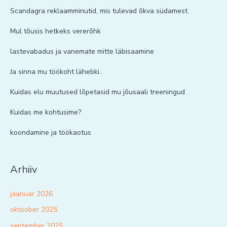
Scandagra reklaamminutid, mis tulevad õkva südamest.
Mul tõusis hetkeks vererõhk
lastevabadus ja vanemate mitte läbisaamine
Ja sinna mu töökoht lähebki..
Kuidas elu muutused lõpetasid mu jõusaali treeningud
Kuidas me kohtusime?
koondamine ja töökaotus
Arhiiv
jaanuar 2026
oktoober 2025
september 2025