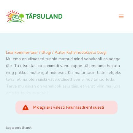
Skip
to
content
Lisa kommentaar
/
Blogi
/ Autor
Kohvihoolikuelu blogi
Mu ema on viimased tunnid matnud mind vanakooli asjadega
üle. Ta otsustas ka sammuti vanu kappe tühjendama hakata
ning pakkus mulle igat riideeset. Kui ma üritasin talle selgeks
teha, et ma olen siiski valiv..üldiselt see ei huvitanud teda.
Terve mu diivan on vanakooli asju täis, et varsti võin ma juba
oma kaltsuka avada!: )
Midagi läks valesti. Palun laadi leht uuesti.
Jaga postitust