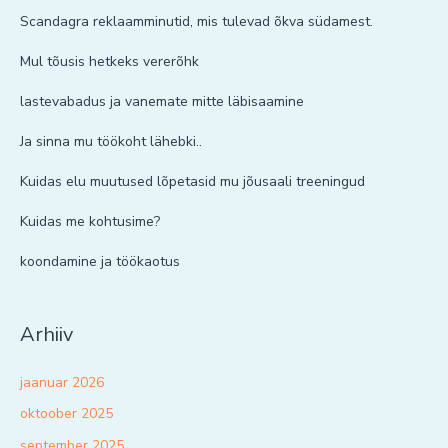
Scandagra reklaamminutid, mis tulevad õkva südamest.
Mul tõusis hetkeks vererõhk
lastevabadus ja vanemate mitte läbisaamine
Ja sinna mu töökoht lähebki..
Kuidas elu muutused lõpetasid mu jõusaali treeningud
Kuidas me kohtusime?
koondamine ja töökaotus
Arhiiv
jaanuar 2026
oktoober 2025
september 2025