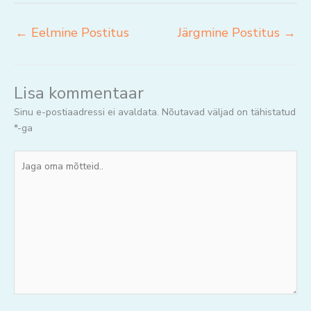
←
Eelmine Postitus
Järgmine Postitus
→
Lisa kommentaar
Sinu e-postiaadressi ei avaldata.
Nõutavad väljad on tähistatud
*
-ga
Jaga
oma
mõtteid..