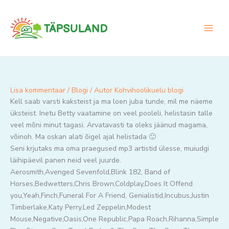
Skip
to
content
Lisa kommentaar
/
Blogi
/ Autor
Kohvihoolikuelu blogi
Kell saab varsti kaksteist ja ma loen juba tunde, mil me näeme
üksteist. Inetu Betty vaatamine on veel pooleli, helistasin talle
veel mõni minut tagasi. Arvatavasti ta oleks jäänud magama,
võinoh. Ma oskan alati õigel ajal helistada 🙂
Seni krjutaks ma oma praegused mp3 artistid ülesse, muiudgi
läihipäevil panen neid veel juurde.
Aerosmith,Avenged Sevenfold,Blink 182, Band of
Horses,Bedwetters,Chris Brown,Coldplay,Does It Offend
you,Yeah,Finch,Funeral For A Friend, Genialistid,Incubus,Justin
Timberlake,Katy Perry,Led Zeppelin,Modest
Mouse,Negative,Oasis,One Republic,Papa Roach,Rihanna,Simple