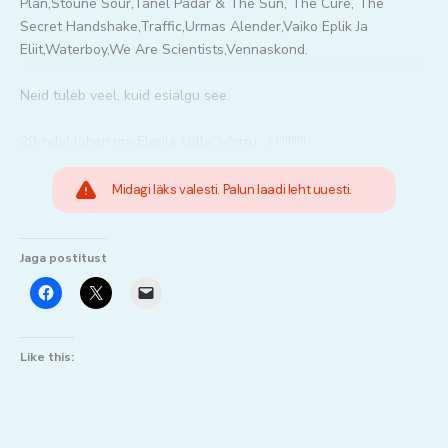
Plan,Stoune Sour,Tanel Padar & The Sun, The Cure, The
Secret Handshake,Traffic,Urmas Alender,Vaiko Eplik Ja
Eliit,Waterboy,We Are Scientists,Vennaskond.
Neid tuleb veel, kuid esialgu see.
29-ndal lähen ma Elarile külla, võrrru : ) !!!!!!!!!!
Midagi läks valesti. Palun laadi leht uuesti.
Jaga postitust
Like this: