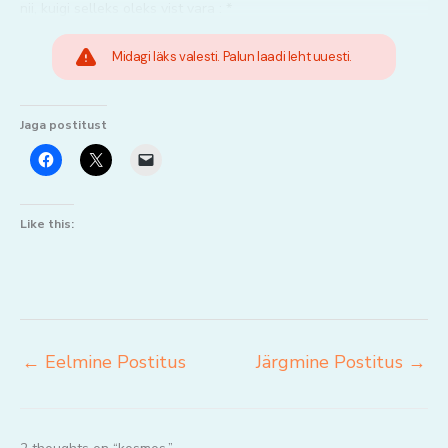
nii, kuigi selleks oleks vist vara : *
Midagi läks valesti. Palun laadi leht uuesti.
Jaga postitust
Like this:
←
Eelmine Postitus
Järgmine Postitus
→