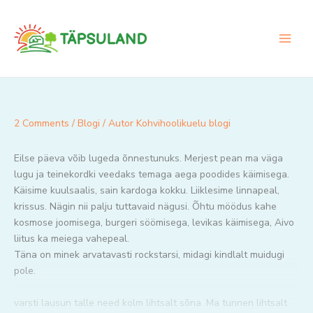
Skip
to
content
2 Comments
/
Blogi
/ Autor
Kohvihoolikuelu blogi
Eilse päeva võib lugeda õnnestunuks. Merjest pean ma väga
lugu ja teinekordki veedaks temaga aega poodides käimisega.
Käisime kuulsaalis, sain kardoga kokku. Liiklesime linnapeal,
krissus. Nägin nii palju tuttavaid nägusi. Õhtu möödus kahe
kosmose joomisega, burgeri söömisega, levikas käimisega, Aivo
liitus ka meiega vahepeal.
Täna on minek arvatavasti rockstarsi, midagi kindlalt muidugi
pole.
varsti lausun talle need kolm lihtsalt sõna. Ma tunnen lihtsalt