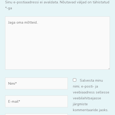
Sinu e-postiaadressi ei avaldata.
Nõutavad väljad on tähistatud
*
-ga
Jaga
oma
mõtteid..
Nimi*
Salvesta minu
nimi, e-posti- ja
veebiaadress sellesse
E-
veebilehitsejasse
mail*
järgmiste
kommentaaride jaoks.