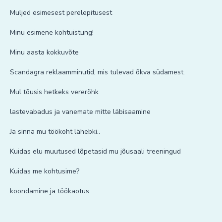
Muljed esimesest perelepitusest
Minu esimene kohtuistung!
Minu aasta kokkuvõte
Scandagra reklaamminutid, mis tulevad õkva südamest.
Mul tõusis hetkeks vererõhk
lastevabadus ja vanemate mitte läbisaamine
Ja sinna mu töökoht lähebki..
Kuidas elu muutused lõpetasid mu jõusaali treeningud
Kuidas me kohtusime?
koondamine ja töökaotus