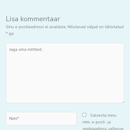
Lisa kommentaar
Sinu e-postiaadressi ei avaldata.
Nõutavad väljad on tähistatud
*
-ga
Jaga
oma
mõtteid..
Nimi*
Salvesta minu
nimi, e-posti- ja
veebiaadress sellesse