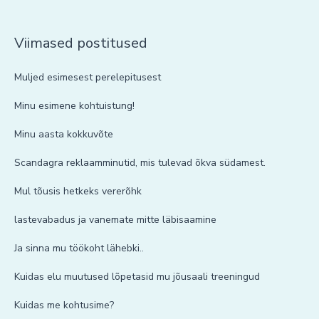
Viimased postitused
Muljed esimesest perelepitusest
Minu esimene kohtuistung!
Minu aasta kokkuvõte
Scandagra reklaamminutid, mis tulevad õkva südamest.
Mul tõusis hetkeks vererõhk
lastevabadus ja vanemate mitte läbisaamine
Ja sinna mu töökoht lähebki..
Kuidas elu muutused lõpetasid mu jõusaali treeningud
Kuidas me kohtusime?