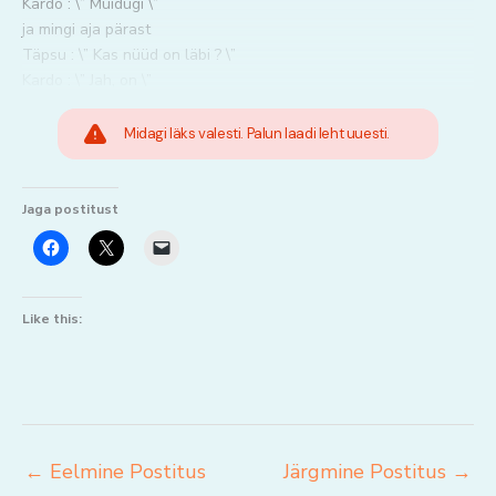
Kardo : \” Muidugi \”
ja mingi aja pärast
Täpsu : \” Kas nüüd on läbi ? \”
Kardo : \” Jah, on \”
Midagi läks valesti. Palun laadi leht uuesti.
Jaga postitust
Like this:
←
Eelmine Postitus
Järgmine Postitus
→