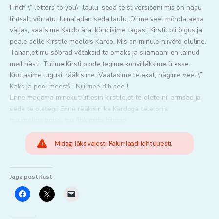
Finch \” letters to you\” laulu, seda teist versiooni mis on nagu
lihtsalt võrratu. Jumaladan seda laulu. Olime veel mõnda aega
väljas, saatsime Kardo ära, kõndisime tagasi. Kirstil oli õigus ja
peale selle Kirstile meeldis Kardo. Mis on minule niivõrd oluline.
Tahan,et mu sõbrad võtaksid ta omaks ja siiamaani on läinud
meil hästi. Tulime Kirsti poole,tegime kohvi,läksime ülesse.
Kuulasime lugusi, rääkisime. Vaatasime telekat, nägime veel \”
Kaks ja pool meest\”. Niii meeldib see !
Enne magama minekut ütlesin kirstile,et te olete nii armsad ja
seda te oletegi. Enne rääkisin ka Kardoga telefonis !
mu imeline poiss, mu õhk mida hingan.
Midagi läks valesti. Palun laadi leht uuesti.
Jaga postitust