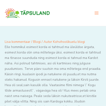
Skip
to
content
Lisa kommentaar
/
Blogi
/ Autor
Kohvihoolikuelu blogi
Eile hommikul esimest korda ei tahtnud ma üleüldse ärgata,
esimest korda olin oma mõtetega üksi, esimest korda ei tahtnud
ma tlnasse suunduda ning esimest korda ei tahnud ma Kardot
näha. Asi polnud tahtmises, asi oli kartmises ning julguse
puudumises. Terve päev suutsin ma oma mõtetega end praadia.
Käisin ringi, kuulasin ipodi ja natukene oli puudu,et ma nutma
oleks hakanud. Kogusin ennast natukene ja läksin Kirsti juurde.
Hea oli seal,sain kasulik olla. Vaatasime filmi nimega \” Kogu
tõde armastusest\” , vägaväga hea oli ! Kus mees petab oma
naist oma naisega. Peale seda läksin nukuteatrisse,et kirstile
pilet välja võtta. Ning siis sain Kardoga kokku. Jõudsin