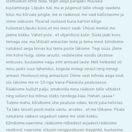
loomulikult enne teda, tegin aega parajaks muusika
kuulamisega. Lõpuks tuli, ma ei julgenud talle otsagi vaadata.
Istus mu kõrvale pingile, me ei rääkinud, me vaid kallistasime ja
olime vaikuses. Pisarad voolasid kuna kartsin kõige
hullemat.Lõpuks küsis,et mis meist saab. Ühisel meelel me
jääme kokku. Vahet pole , et viljandisse kolin. Süda jääb koos
temaga siia, ma lihtsalt armastan teda ja tema mind. kõndisime
natukest aega linnas kui tema poole läksime. Tegi süüa, jõime
mm kohvi hulgi, olime arvutis, vedelesime voodis üksteise
embuses, kuulasime nagu eriti armsaid laule. Neil hetkedel oli
minu jaoks suur tähendus, kogeda midagi siirast ning minagi
armast. Hoolivust ning armastust. Olime veel mõnda aega seal,
siis läksime me nr 10-nga Vana-Pääsküla peatusesse.
Rääkisime hullult palju, omakorda mina rääkisin talle viltidest
ning sellest kui mõnus oleks nendega käia. Hahah, jaaaa !
Tulime maha, kõndisime ühe peatuse edasi, kirsti juba helistas.
Ta läks teiselt poolt meile vastu, arvates , et me lõikame. Peale
natukene väikest segadust saime me siiski kokku.
Kõndisime,naersime, rääkisime nilbedest asjadest,rääkisime
veelkord, naersime, istusim rongipeatuses treppidel, kuulasime