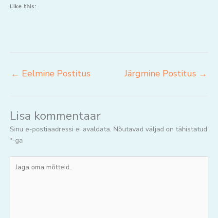
Like this:
←
Eelmine Postitus
Järgmine Postitus
→
Lisa kommentaar
Sinu e-postiaadressi ei avaldata.
Nõutavad väljad on tähistatud
*
-ga
Jaga
oma
mõtteid..