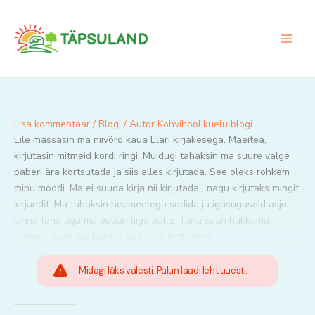
Skip
to
content
Lisa kommentaar
/
Blogi
/ Autor
Kohvihoolikuelu blogi
Eile mässasin ma niivõrd kaua Elari kirjakesega. Maeitea,
kirjutasin mitmeid kordi ringi. Muidugi tahaksin ma suure valge
paberi ära kortsutada ja siis alles kirjutada. See oleks rohkem
minu moodi. Ma ei suuda kirja nii kirjutada , nagu kirjutaks mingit
kirjandit. Ma tahaksin heameelega sodida ja igasuguseid asju
sinna teha aga ma püüan liiga palju. Täna saan hakkama.
Homme näen ma Kardot, kas pole mitte tore.
Midagi läks valesti. Palun laadi leht uuesti.