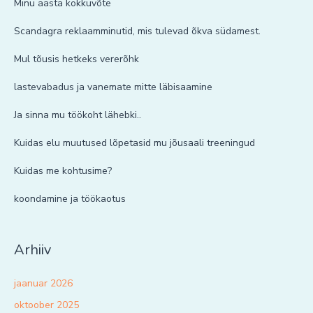
Minu aasta kokkuvõte
Scandagra reklaamminutid, mis tulevad õkva südamest.
Mul tõusis hetkeks vererõhk
lastevabadus ja vanemate mitte läbisaamine
Ja sinna mu töökoht lähebki..
Kuidas elu muutused lõpetasid mu jõusaali treeningud
Kuidas me kohtusime?
koondamine ja töökaotus
Arhiiv
jaanuar 2026
oktoober 2025