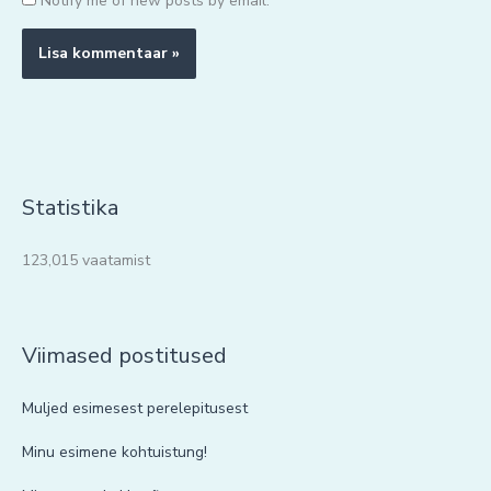
Notify me of new posts by email.
Statistika
123,015 vaatamist
Viimased postitused
Muljed esimesest perelepitusest
Minu esimene kohtuistung!