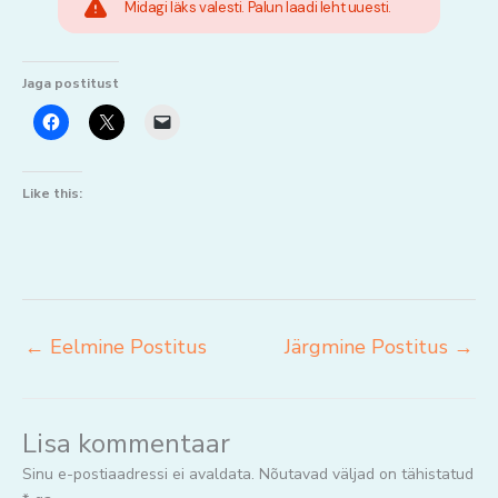
Midagi läks valesti. Palun laadi leht uuesti.
Jaga postitust
Like this:
←
Eelmine Postitus
Järgmine Postitus
→
Lisa kommentaar
Sinu e-postiaadressi ei avaldata.
Nõutavad väljad on tähistatud