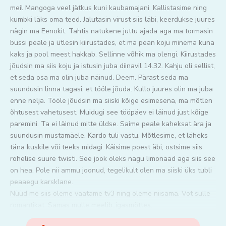
meil Mangoga veel jätkus kuni kaubamajani. Kallistasime ning
kumbki läks oma teed. Jalutasin virust siis läbi, keerdukse juures
nägin ma Eenokit. Tahtis natukene juttu ajada aga ma tormasin
bussi peale ja ütlesin kiirustades, et ma pean koju minema kuna
kaks ja pool meest hakkab. Sellinne võhik ma olengi. Kiirustades
jõudsin ma siis koju ja istusin juba diinavil 14.32. Kahju oli sellist,
et seda osa ma olin juba näinud. Deem. Pärast seda ma
suundusin linna tagasi, et tööle jõuda. Kullo juures olin ma juba
enne nelja. Tööle jõudsin ma siiski kõige esimesena, ma mõtlen
õhtusest vahetusest. Muidugi see tööpäev ei läinud just kõige
paremini. Ta ei läinud mitte üldse. Saime peale kaheksat ära ja
suundusin mustamäele. Kardo tuli vastu. Mõtlesime, et läheks
täna kuskile või teeks midagi. Käisime poest äbi, ostsime siis
rohelise suure twisti. See jook oleks nagu limonaad aga siis see
on hea. Pole nii ammu joonud, tegelikult olen ma siiski üks tubli
peaaegu karsklane.
Nüüd me siis oleme vaatame tv3 ning oleme niisama. Vot sulle
romantikat. Samas mulle meelib..igasmõttes.