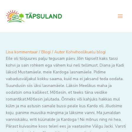
Skip
to
content
Lisa kommentaar
/
Blogi
/ Autor
Kohvihoolikuelu blogi
Eile oli tööjuures palju tegusam päev. Jõin täpselt kaks tassi
kohvi ja sain rohkem ega vähem kui neli tellimust. Diana ja Kadi
läksid Mustamäele, meie Kardoga lasnamäele. Pidime
vabadusväljakul kokku saama, kuid ma ei jaksand teda oodata.
Suundusin siis üksi lasnamäele. Läksin Meelikus maha ja
oodatsin oma kallikest. Mõtlesin, et teeks täna veidike
romantikat.Mõtlesin jalutada. Õnneks või kahjuks hakkas mul
külm ja ma astusin samale bussi peale kus Kardo oli. Jõudsime
koju, panime muusika mängima ja läksime vanni. Ma jumaldan
vanniskäiku, eriti küünalde ja Kardoga ! Nii mõnus ning nii hea.
Pärast kuivasime koos teleri ees ja vaatasime Välgu Jacki. Varsti