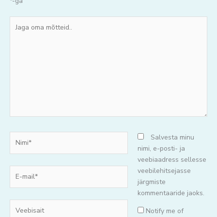
*
-ga
Jaga
oma
mõtteid..
Nimi*
Salvesta minu
nimi, e-posti- ja
veebiaadress sellesse
E-
veebilehitsejasse
mail*
järgmiste
kommentaaride jaoks.
Veebisait
Notify me of