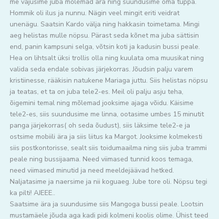
me vajusime juba mõlemad ära ning suundusime oma tuppa.
Hommik oli ilus ja nunnu. Nägin veel mingit eriti veidrat
unenägu. Saatsin Kardo välja ning hakkasin toimetama. Mingi
aeg helistas mulle nöpsu. Pärast seda kõnet ma juba sättisin
end, panin kampsuni selga, võtsin koti ja kadusin bussi peale.
Hea on lihtsalt üksi trollis olla ning kuulata oma muusikat ning
valida seda endale sobivas järjekorras. Jõudsin palju varem
kristiinesse, rääkisin natukene Mariaga juttu. Siis helistas nöpsu
ja teatas, et ta on juba tele2-es. Meil oli palju asju teha,
õigemini temal ning mõlemad jooksime ajaga võidu. Käisime
tele2-es, siis suundusime me linna, ootasime umbes 15 minutit
panga järjekorras( oh seda õudust), siis läksime tele2-e ja
ostsime mobiili ära ja siis liitus ka Margot. Jooksime kolmekesti
siis postkontorisse, sealt siis toidumaailma ning siis juba trammi
peale ning bussijaama. Need viimased tunnid koos temaga,
need viimased minutid ja need meeldejäävad hetked.
Naljatasime ja naersime ja nii koguaeg. Jube tore oli. Nöpsu tegi
ka pilti! AJEEE..
Saatsime ära ja suundusime siis Mangoga bussi peale. Lootsin
mustamäele jõuda aga kadi pidi kolmeni koolis olime. Ühist teed