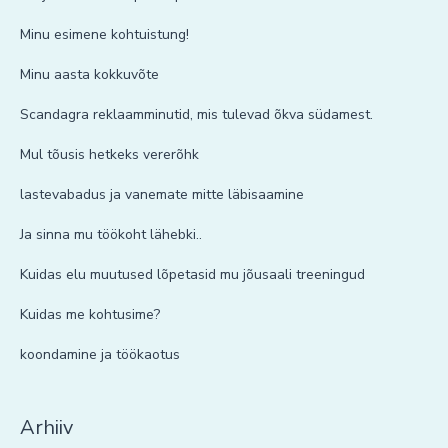
Minu esimene kohtuistung!
Minu aasta kokkuvõte
Scandagra reklaamminutid, mis tulevad õkva südamest.
Mul tõusis hetkeks vererõhk
lastevabadus ja vanemate mitte läbisaamine
Ja sinna mu töökoht lähebki..
Kuidas elu muutused lõpetasid mu jõusaali treeningud
Kuidas me kohtusime?
koondamine ja töökaotus
Arhiiv