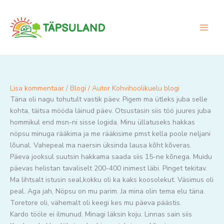
Skip
to
content
Lisa kommentaar
/
Blogi
/ Autor
Kohvihoolikuelu blogi
Täna oli nagu tohutult vastik päev. Pigem ma ütleks juba selle
kohta, täitsa mööda läinud päev. Otsustasin siis töö juures juba
hommikul end msn-ni sisse logida. Minu üllatuseks hakkas
nöpsu minuga rääkima ja me rääkisime pmst kella poole neljani
lõunal. Vahepeal ma naersin üksinda lausa kõht kõveras.
Päeva jooksul suutsin hakkama saada siis 15-ne kõnega. Muidu
päevas helistan tavaliselt 200-400 inimest läbi. Pinget tekitav.
Ma lihtsalt istusin seal,kokku oli ka kaks koosolekut. Väsimus oli
peal. Aga jah, Nöpsu on mu parim. Ja mina olin tema elu täna.
Toretore oli, vähemalt oli keegi kes mu päeva päästis.
Kardo tööle ei ilmunud. Minagi läksin koju. Linnas sain siis