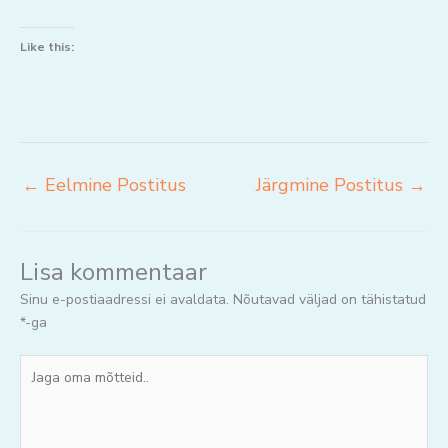
Like this:
←
Eelmine Postitus
Järgmine Postitus
→
Lisa kommentaar
Sinu e-postiaadressi ei avaldata.
Nõutavad väljad on tähistatud
*
-ga
Jaga
oma
mõtteid..