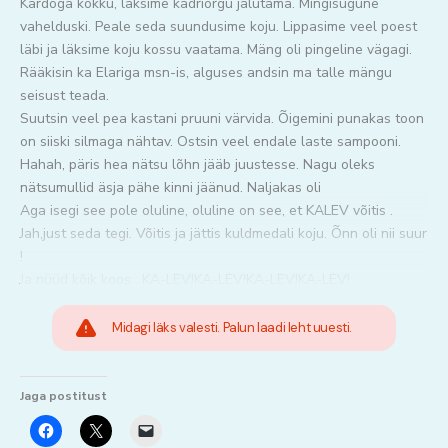
Kardoga kokku, läksime kadriorgu jalutama. Mingisugune
vahelduski. Peale seda suundusime koju. Lippasime veel poest
läbi ja läksime koju kossu vaatama. Mäng oli pingeline vägagi.
Rääkisin ka Elariga msn-is, alguses andsin ma talle mängu
seisust teada.
Suutsin veel pea kastani pruuni värvida. Õigemini punakas toon
on siiski silmaga nähtav. Ostsin veel endale laste sampooni.
Hahah, päris hea nätsu lõhn jääb juustesse. Nagu oleks
nätsumullid äsja pähe kinni jäänud. Naljakas oli
Aga isegi see pole oluline, oluline on see, et KALEV võitis .
Jah,just seda tegi. Võitis ja jättis kuldmedali koju. Õnn oli nii suur
!
Ja nüüd kõik koos : KA-LEV!KA-LEV!KA-LEV!KA-LEV!
Midagi läks valesti. Palun laadi leht uuesti.
Jaga postitust