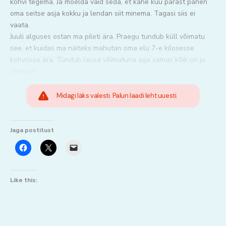
kohvi tegema. Ja mõelda vaid seda, et kahe kuu pärast panen
oma seitse asja kokku ja lendan siit minema. Tagasi siis ei
vaata.
Juuli alguses ostan ma pileti ära. Praegu tundub küll võimatu
see, et kuidas ma näiteks mahutan oma elu 7-e kilosesse
kohvrisse ära. Tundub lausa võimatuna aga samas kõik on ju
võimalik
Midagi läks valesti. Palun laadi leht uuesti.
Jaga postitust
Like this: