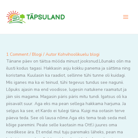
Skip
to
content
1 Comment
/
Blogi
/ Autor
Kohvihoolikuelu blogi
Tänane päev on täitsa mööda minust jooksnud.Lõunaks olin ma
ilusti kodus tagasi. Hakkasin asju kokku panema ja sättima ning
koristama. Kuulasin ka raadiot, sellinne tühi tunne oli kuidagi.
Mis iganes ma ka ei teinud, tühi tegevus tundus see nagunii.
Lõpuks ajasin ma end voodisse, lugesin natukene raamatut ja
jäin siis magama. Magasin päris päris mitu tundi. Igatsus oli ka
piisavalt suur. Aga eks ma pean sellega hakkama harjuma. Ja
selgus ka see, et Kardo ei tulegi täna. Kuigi ma ootasin terve
päeva teda. See oli lausa nõme.Aga eks tema teab seda meil
kõige paremini. Peale selle kaotasin ma Ott\’i juures oma
needikese ära. Et endal mul tuju paremaks läheks, pean ma