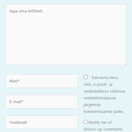
Jaga
oma
mõtteid..
Nimi*
Salvesta minu
nimi, e-posti- ja
veebiaadress sellesse
E-
veebilehitsejasse
mail*
järgmiste
kommentaaride jaoks.
Veebisait
Notify me of
follow-up comments