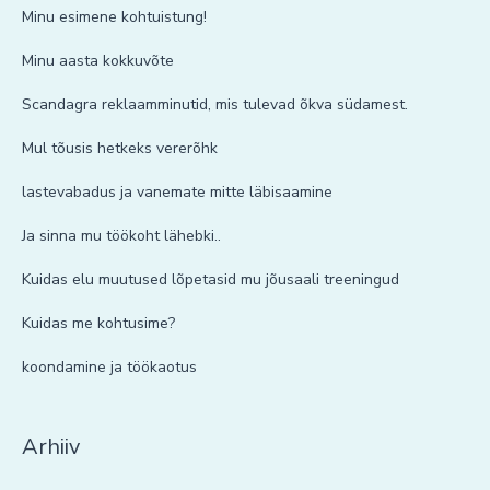
Minu esimene kohtuistung!
Minu aasta kokkuvõte
Scandagra reklaamminutid, mis tulevad õkva südamest.
Mul tõusis hetkeks vererõhk
lastevabadus ja vanemate mitte läbisaamine
Ja sinna mu töökoht lähebki..
Kuidas elu muutused lõpetasid mu jõusaali treeningud
Kuidas me kohtusime?
koondamine ja töökaotus
Arhiiv