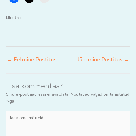
Like this:
←
Eelmine Postitus
Järgmine Postitus
→
Lisa kommentaar
Sinu e-postiaadressi ei avaldata.
Nõutavad väljad on tähistatud
*
-ga
Jaga
oma
mõtteid..