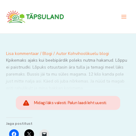
Skip
to
content
Lisa kommentaar
/
Blogi
/ Autor
Kohvihoolikuelu blogi
Kpikemaks ajaks kui beebipärdik poleks nutma hakanud. Lõppu
ei paistnudki. Lõpuks otsustasin ära tulla ja temagi meel läks
paremaks. Bussis jäi ta mu süles magama. 12 kilo kanda pole
just mitte nalja asi. Käed oli juba nõrkemas. Ja nüüd ta magab
eriti rahulikult ja mina hakkan koristama.
Midagi läks valesti. Palun laadi leht uuesti.
Jaga postitust