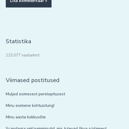
Statistika
123,077 vaatamist
Viimased postitused
Muljed esimesest perelepitusest
Minu esimene kohtuistung!
Minu aasta kokkuvõte
Scandagra reklaamminutid, mis tulevad õkva südamest.