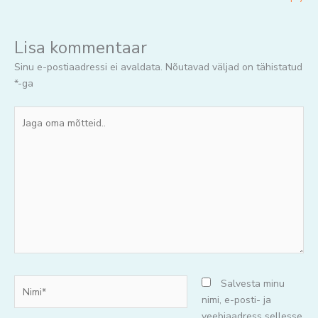
Lisa kommentaar
Sinu e-postiaadressi ei avaldata.
Nõutavad väljad on tähistatud
*
-ga
Jaga
oma
mõtteid..
Nimi*
Salvesta minu
nimi, e-posti- ja
veebiaadress sellesse