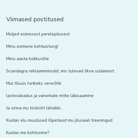
Viimased postitused
Muljed esimesest perelepitusest
Minu esimene kohtuistung!
Minu aasta kokkuvõte
Scandagra reklaamminutid, mis tulevad õkva südamest.
Mul tõusis hetkeks vererõhk
lastevabadus ja vanemate mitte läbisaamine
Ja sinna mu töökoht lähebki..
Kuidas elu muutused lõpetasid mu jõusaali treeningud
Kuidas me kohtusime?