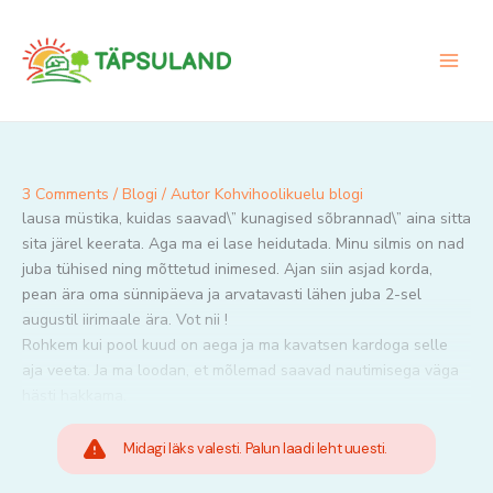
Skip
to
content
3 Comments
/
Blogi
/ Autor
Kohvihoolikuelu blogi
lausa müstika, kuidas saavad\” kunagised sõbrannad\” aina sitta
sita järel keerata. Aga ma ei lase heidutada. Minu silmis on nad
juba tühised ning mõttetud inimesed. Ajan siin asjad korda,
pean ära oma sünnipäeva ja arvatavasti lähen juba 2-sel
augustil iirimaale ära. Vot nii !
Rohkem kui pool kuud on aega ja ma kavatsen kardoga selle
aja veeta. Ja ma loodan, et mõlemad saavad nautimisega väga
hästi hakkama.
Midagi läks valesti. Palun laadi leht uuesti.