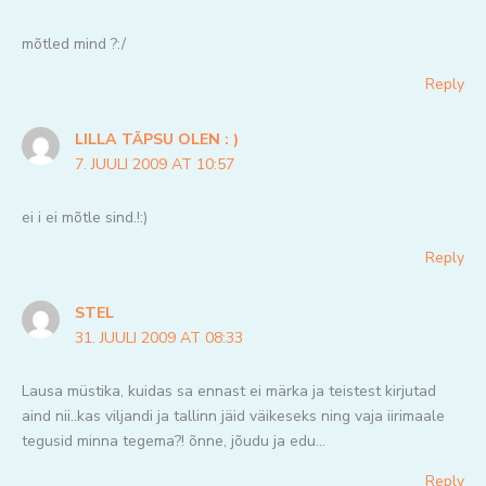
mõtled mind ?:/
Reply
LILLA TÄPSU OLEN : )
7. JUULI 2009 AT 10:57
ei i ei mõtle sind.!:)
Reply
STEL
31. JUULI 2009 AT 08:33
Lausa müstika, kuidas sa ennast ei märka ja teistest kirjutad
aind nii..kas viljandi ja tallinn jäid väikeseks ning vaja iirimaale
tegusid minna tegema?! õnne, jõudu ja edu…
Reply