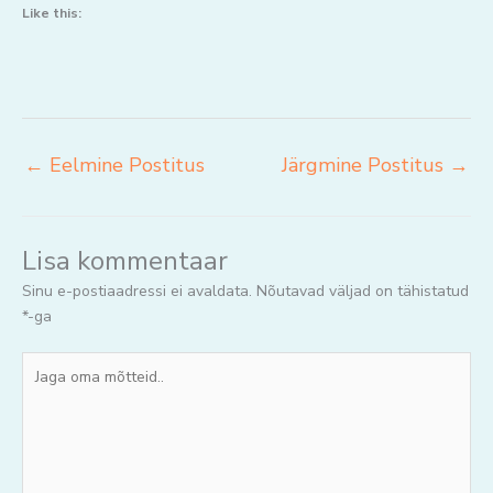
Like this:
←
Eelmine Postitus
Järgmine Postitus
→
Lisa kommentaar
Sinu e-postiaadressi ei avaldata.
Nõutavad väljad on tähistatud
*
-ga
Jaga
oma
mõtteid..