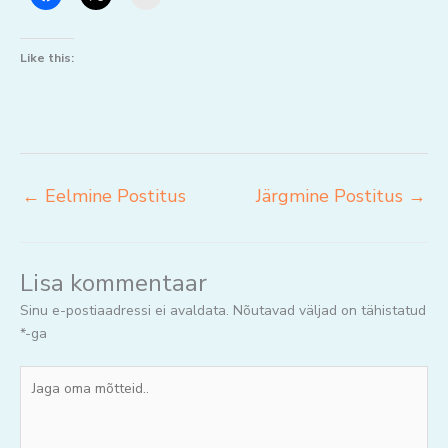
Like this:
←
Eelmine Postitus
Järgmine Postitus
→
Lisa kommentaar
Sinu e-postiaadressi ei avaldata.
Nõutavad väljad on tähistatud
*
-ga
Jaga
oma
mõtteid..