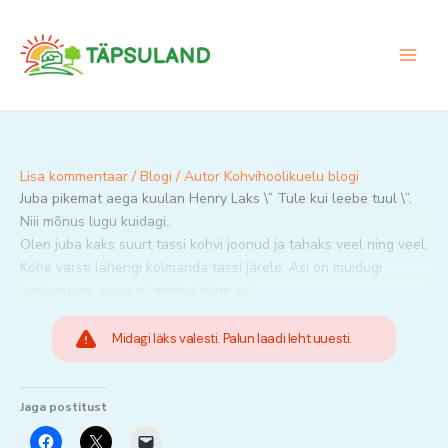
Skip
to
content
Lisa kommentaar
/
Blogi
/ Autor
Kohvihoolikuelu blogi
Juba pikemat aega kuulan Henry Laks \” Tule kui leebe tuul \”.
Niii mõnus lugu kuidagi..
Olen juba kaks suurt tassi kohvi joonud ja tahaks veel ning veel.
Kohe varsti lähengi kolmanda tassi järele. Asi on muidugi
harjumuses, nagu nii mõnigi teine asi..
Midagi läks valesti. Palun laadi leht uuesti.
Jaga postitust