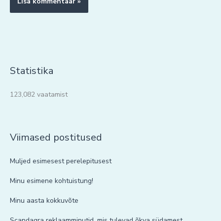
Statistika
123,082 vaatamist
Viimased postitused
Muljed esimesest perelepitusest
Minu esimene kohtuistung!
Minu aasta kokkuvõte
Scandagra reklaamminutid, mis tulevad õkva südamest.