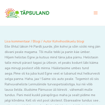
Skip
to
content
Lisa kommentaar
/
Blogi
/ Autor
Kohvihoolikuelu blogi
Eile õhtul läksin Hr.Pardli juurde, jõin kohvi ja sõin sööki ning jäin
diivani peale magama. Tõi mulle tekki ja panin käe ümber.
Hiljem helistas Egne ja kutsus mind täna juba pärnu. Helistasin
talle minuti pärast tagasi ja ütlesin, et peaks kodunt läbi käima
aga minugi poolest võib minna. Hääletasime umbes tund
aega..Pime oli ka juba kuid Egne veel ei lubanud mul helkurvesti
selga panna. Haha, jaa ! Saime siis auto peale. Tegemist oli siis
Rahvuvaheliste Lennuliinide turvaspetsialistiga, kui niii võib
lausa õelda. Jõudsime Pärnusse üli kiiresti , vähemalt mulle
tundus. Pani meid kuskil pärapõrgus maha ja sealt pidime me
jalgi kõndima. Kell oli vist pool üksteist. Ebareaalne tundus see ,