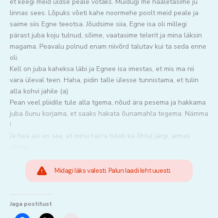
et keegi meid üldse peale võtaks. Muidugi me hääletasime ju
linnas sees. Lõpuks võeti kahe noormehe poolt meid peale ja
saime siis Egne teeotsa. Jõudsime siia, Egne isa oli millegi
pärast juba koju tulnud, sõime, vaatasime telerit ja mina läksin
magama. Peavalu polnud enam niivõrd talutav kui ta seda enne
oli.
Kell on juba kaheksa läbi ja Egnee isa imestas, et mis ma nii
vara üleval teen. Haha, pidin talle ülesse tunnistama, et tulin
alla kohvi jahile (a)
Pean veel pliidile tule alla tgema, nõud ära pesema ja hakkama
juba õunu korjama, et saaks hakata õunamahla tegema. Nämma
!
Ja hea asi on see, et minu härra tuleb ka õhtul järgi, armas
võimis
Midagi läks valesti. Palun laadi leht uuesti.
Jaga postitust