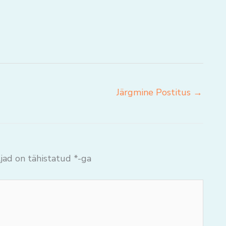
Järgmine Postitus
→
jad on tähistatud
*
-ga