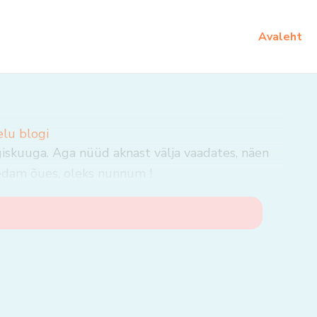
Avaleht
elu blogi
giskuuga. Aga nüüd aknast välja vaadates, näen
medam õues, oleks nunnum !