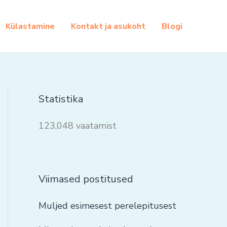
Külastamine
Kontakt ja asukoht
Blogi
Statistika
123,048 vaatamist
Viimased postitused
Muljed esimesest perelepitusest