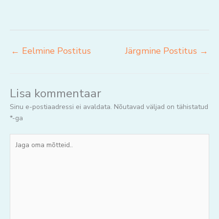
←
Eelmine Postitus
Järgmine Postitus
→
Lisa kommentaar
Sinu e-postiaadressi ei avaldata.
Nõutavad väljad on tähistatud
*
-ga
Jaga
oma
mõtteid..