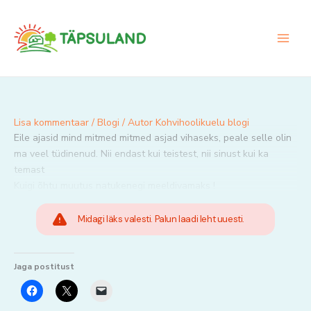
Skip
to
content
Lisa kommentaar
/
Blogi
/ Autor
Kohvihoolikuelu blogi
Eile ajasid mind mitmed mitmed asjad vihaseks, peale selle olin
ma veel tüdinenud. Nii endast kui teistest, nii sinust kui ka
temast
Kuigi õhtu muutus natukenegi meeldivamaks !
Midagi läks valesti. Palun laadi leht uuesti.
Jaga postitust