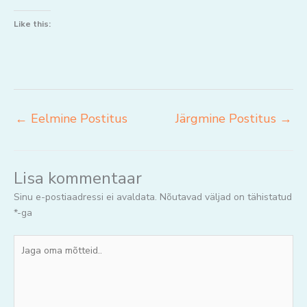
Like this:
←
Eelmine Postitus
Järgmine Postitus
→
Lisa kommentaar
Sinu e-postiaadressi ei avaldata.
Nõutavad väljad on tähistatud
*
-ga
Jaga
oma
mõtteid..