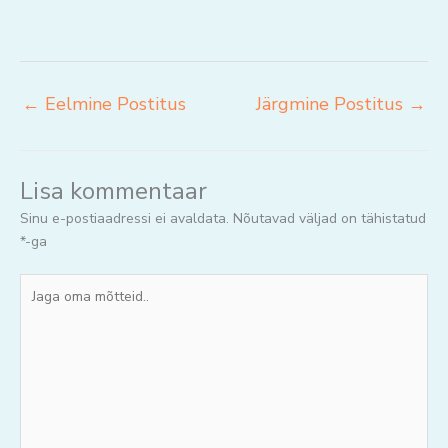
←
Eelmine Postitus
Järgmine Postitus
→
Lisa kommentaar
Sinu e-postiaadressi ei avaldata.
Nõutavad väljad on tähistatud
*
-ga
Jaga
oma
mõtteid..